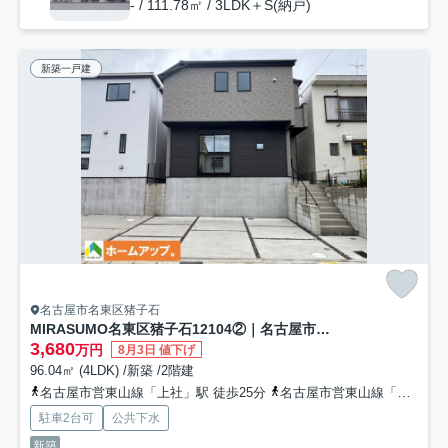
- / 111.78㎡ / 3LDK＋S(納戸)
新築一戸建
名古屋市名東区猪子石
MIRASUMO名東区猪子石12104②｜名古屋市の戸建ならホームアップ
3,680
万円
8月3日 値下げ
96.04㎡ (4LDK) /新築 /2階建
名古屋市営東山線「上社」駅 徒歩25分
名古屋市営東山線「本郷」駅 バス7分 名古屋市営「名東図書館」 停歩6分
駐車2台可
公共下水
新築