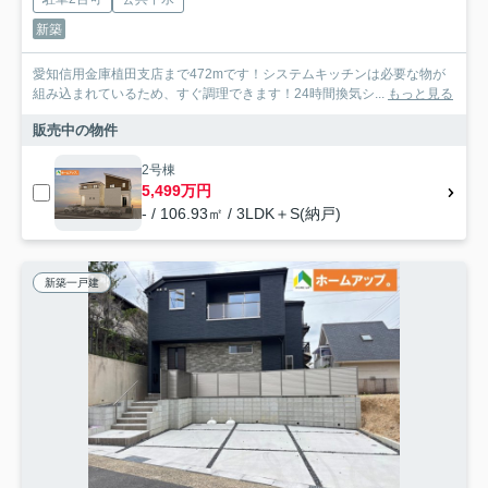
新築
愛知信用金庫植田支店まで472mです！システムキッチンは必要な物が
組み込まれているため、すぐ調理できます！24時間換気シ...
もっと見る
販売中の物件
2号棟
5,499万円
- / 106.93㎡ / 3LDK＋S(納戸)
新築一戸建