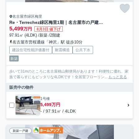
名古屋市緑区梅里
Re・Terrechez緑区梅里1期｜名古屋市の戸建ならホームアップ
5,499
万円
8月3日 値下げ
97.91㎡ (4LDK) /新築 /2階建
名古屋市営桜通線「神沢」駅 徒歩10分
建設住宅性能評価書付
耐震構造
公共下水
新築
歩いて31mのところに名古屋桃山郵便局があります！利便性に優れ、家
族で暮らすにもピッタリな4LDKです！全居室フローリン...
もっと見る
販売中の物件
1号棟
5,499万円
- / 97.91㎡ / 4LDK
新築一戸建