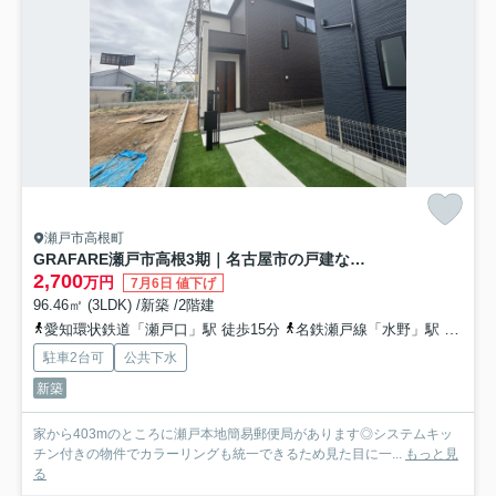
瀬戸市高根町
GRAFARE瀬戸市高根3期｜名古屋市の戸建ならホームアップ
2,700
万円
7月6日 値下げ
96.46㎡ (3LDK) /新築 /2階建
愛知環状鉄道「瀬戸口」駅 徒歩15分
名鉄瀬戸線「水野」駅 徒歩22分
駐車2台可
公共下水
新築
家から403mのところに瀬戸本地簡易郵便局があります◎システムキッ
チン付きの物件でカラーリングも統一できるため見た目に一...
もっと見
る