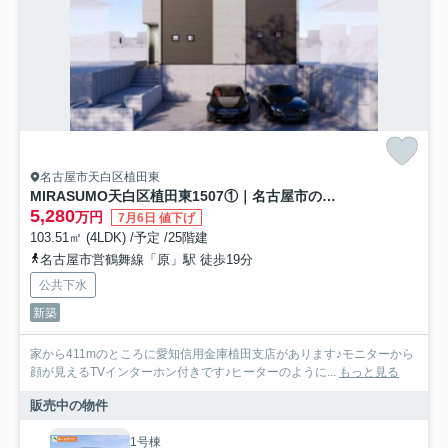
名古屋市天白区植田東
MIRASUMO天白区植田東1507①｜名古屋市の戸建ならホームアップ
5,280
万円
7月6日 値下げ
103.51㎡ (4LDK) /予定 /25階建
名古屋市営鶴舞線「原」駅 徒歩19分
公共下水
新築
家から411mのところに愛知信用金庫植田支店があります♪モニターから
顔が見えるTVインターホン付きです♪ヒーターのように...
もっと見る
販売中の物件
1号棟