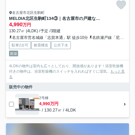
名古屋市北区生駒町
MELDIA北区生駒町134③｜名古屋市の戸建ならホームアップ
4,990
万円
130.27㎡ (4LDK) /予定 /3階建
名古屋市営名城線「志賀本通」駅 徒歩10分
名鉄瀬戸線「尼ケ坂」駅 徒歩12分
駐車2台可
耐震構造
公共下水
新築
4LDKの物件は室内も広々としており、開放感があります！浴室乾燥機
付きの物件は、浴室乾燥機のスイッチを入れればすぐに湿気...
もっと見
る
販売中の物件
2号棟
4,990万円
- / 130.27㎡ / 4LDK