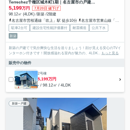
Terrechez千種区城木町1期｜名古屋市の戸建ならホームアップ
5,199
万円
7月20日 値下げ
98.12㎡ (4LDK) /新築 /2階建
名古屋市営桜通線「吹上」駅 徒歩10分
名古屋市営東山線「池下」駅 徒歩16分
駐車2台可
建設住宅性能評価書付
耐震構造
公共下水
新築
新築の戸建てで気分爽快な生活を送りましょう！顔が見える安心のTVイ
ンターホン付きです！開放感溢れる室内が魅力の、4LDK...
もっと見る
販売中の物件
2号棟
5,199万円
- / 98.12㎡ / 4LDK
新築一戸建