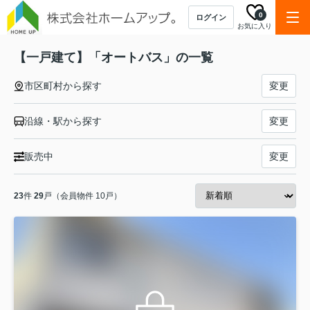
0
ログイン
お気に入り
【一戸建て】「オートバス」の一覧
市区町村から探す
変更
沿線・駅から探す
変更
販売中
変更
23
件
29
戸（会員物件 10戸）