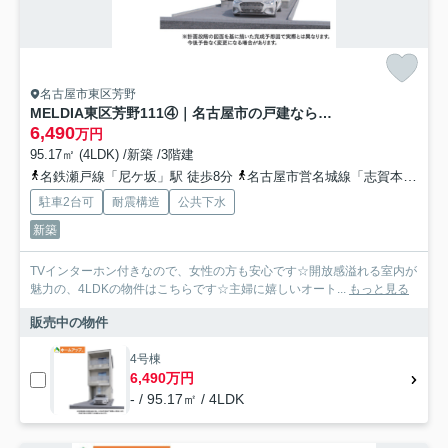
名古屋市東区芳野
MELDIA東区芳野111④｜名古屋市の戸建ならホームアップ
6,490
万円
95.17㎡ (4LDK) /新築 /3階建
名鉄瀬戸線「尼ケ坂」駅 徒歩8分
名古屋市営名城線「志賀本通」駅 徒歩19分
駐車2台可
耐震構造
公共下水
新築
TVインターホン付きなので、女性の方も安心です☆開放感溢れる室内が
魅力の、4LDKの物件はこちらです☆主婦に嬉しいオート...
もっと見る
販売中の物件
4号棟
6,490万円
- / 95.17㎡ / 4LDK