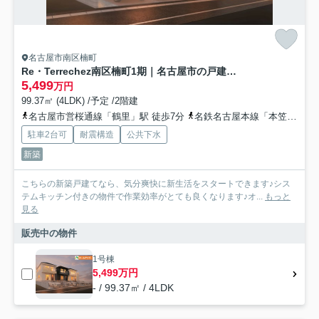
名古屋市南区楠町
Re・Terrechez南区楠町1期｜名古屋市の戸建ならホームアップ
5,499
万円
99.37㎡ (4LDK) /予定 /2階建
名古屋市営桜通線「鶴里」駅 徒歩7分
名鉄名古屋本線「本笠寺」駅 徒歩13分
駐車2台可
耐震構造
公共下水
新築
こちらの新築戸建てなら、気分爽快に新生活をスタートできます♪シス
テムキッチン付きの物件で作業効率がとても良くなります♪オ...
もっと
見る
販売中の物件
1号棟
5,499万円
- / 99.37㎡ / 4LDK