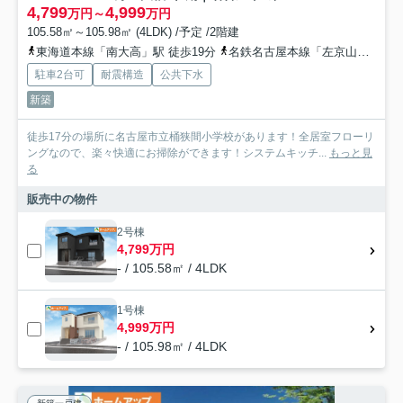
4,799
4,999
万円～
万円
105.58㎡～105.98㎡ (4LDK) /予定 /2階建
東海道本線「南大高」駅 徒歩19分
名鉄名古屋本線「左京山」駅 徒歩29分
駐車2台可
耐震構造
公共下水
新築
徒歩17分の場所に名古屋市立桶狭間小学校があります！全居室フローリ
ングなので、楽々快適にお掃除ができます！システムキッチ...
もっと見
る
販売中の物件
2号棟
4,799万円
- / 105.58㎡ / 4LDK
1号棟
4,999万円
- / 105.98㎡ / 4LDK