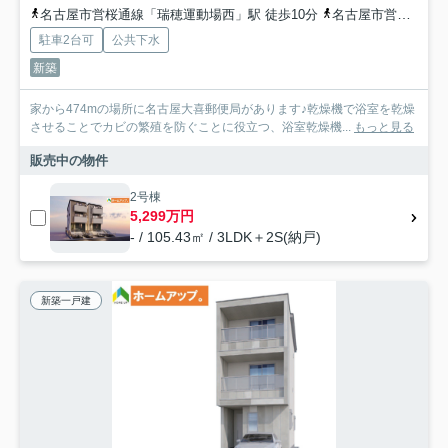
名古屋市営桜通線「瑞穂運動場西」駅 徒歩10分
名古屋市営名城線「妙音通」駅 徒歩13分
駐車2台可
公共下水
新築
家から474mの場所に名古屋大喜郵便局があります♪乾燥機で浴室を乾燥
させることでカビの繁殖を防ぐことに役立つ、浴室乾燥機...
もっと見る
販売中の物件
2号棟
5,299万円
- / 105.43㎡ / 3LDK＋2S(納戸)
新築一戸建