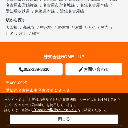
名古屋市営鶴舞線
名古屋市営名城線
名鉄名古屋本線
愛知環状鉄道
東海道本線
近鉄名古屋線
駅から探す
大曽根
高蔵寺
中水野
尾張旭
徳重
今池
笠寺
川名
吹上
鶴里
株式会社HOME UP
052-339-3630
お問い合わせ
〒460-0025
愛知県名古屋市中区古渡町１８－８
営業時間：
9：00～18：00
当サイトでは、お客様の当サイト利用状況把握、サービス向上検討を目的と
定休日：
水曜定休
して、クッキー（Cookie）を使用しています。
詳しくは、当社の
「Cookieの取扱いについて」
をご確認ください。
閉じる
スタッフブログ