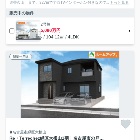
進香久山」まで、327mです◎TVインターホン付きなので...
もっと見る
販売中の物件
2号棟
5,080万円
- / 104.12㎡ / 4LDK
新築一戸建
名古屋市緑区大根山
Re・Terrechez緑区大根山1期｜名古屋市の戸建ならホームアップ