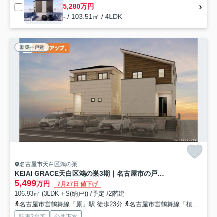
5,280万円
- / 103.51㎡ / 4LDK
新築一戸建
名古屋市天白区鴻の巣
KEIAI GRACE天白区鴻の巣3期｜名古屋市の戸建ならホームアップ
5,499
万円
7月27日 値下げ
106.93㎡ (3LDK＋S(納戸)) /予定 /2階建
名古屋市営鶴舞線「原」駅 徒歩23分
名古屋市営鶴舞線「植田」駅 徒歩28分
駐車2台可
公共下水