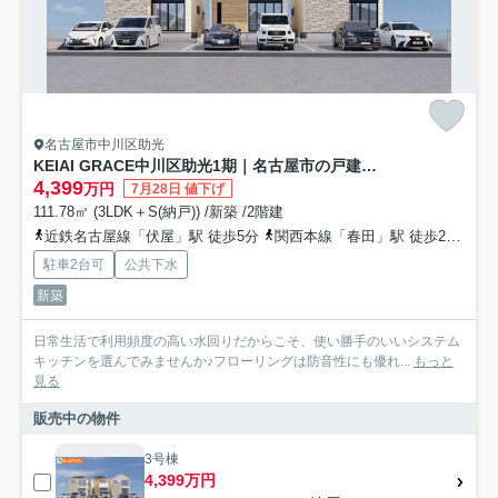
名古屋市中川区助光
KEIAI GRACE中川区助光1期｜名古屋市の戸建ならホームアップ
4,399
万円
7月28日 値下げ
111.78㎡ (3LDK＋S(納戸)) /新築 /2階建
近鉄名古屋線「伏屋」駅 徒歩5分
関西本線「春田」駅 徒歩22分
名
駐車2台可
公共下水
新築
日常生活で利用頻度の高い水回りだからこそ、使い勝手のいいシステム
キッチンを選んでみませんか♪フローリングは防音性にも優れ...
もっと
見る
販売中の物件
3号棟
4,399万円