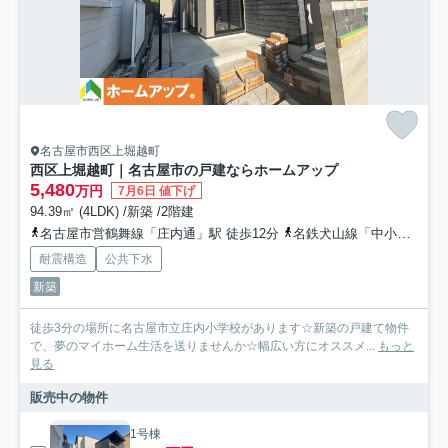
名古屋市西区上堀越町
西区上堀越町｜名古屋市の戸建ならホームアップ
5,480
万円
7月6日 値下げ
94.39㎡ (4LDK) /新築 /2階建
名古屋市営鶴舞線「庄内通」駅 徒歩12分
名鉄犬山線「中小田井」駅 徒歩20分
耐震構造
公共下水
新築
徒歩3分の場所に名古屋市立庄内小学校があります☆新築の戸建て物件
で、夢のマイホーム生活を送りませんか☆幅広い方にオススメ...
もっと
見る
販売中の物件
1号棟