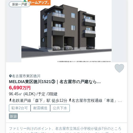
新築一戸建
名古屋市東区徳川
MELDIA東区徳川1521③｜名古屋市の戸建ならホームアップ
6,690
万円
96.45㎡ (4LDK) /予定 /3階建
名鉄瀬戸線「森下」駅 徒歩12分
名古屋市営桜通線「車道」駅 徒歩18分
駐車2台可
耐震構造
公共下水
新築
ファミリー向けのポイント、名古屋市立旭丘小学校が徒歩7分のところ