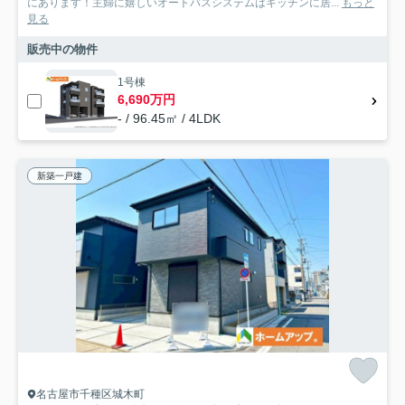
にあります！主婦に嬉しいオートバスシステムはキッチンに居...
もっと
見る
販売中の物件
1号棟
6,690万円
- / 96.45㎡ / 4LDK
新築一戸建
名古屋市千種区城木町