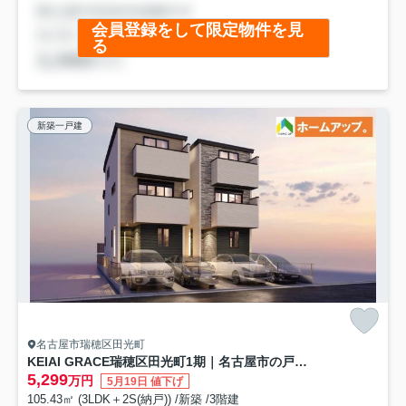
会員登録をして限定物件を見
る
新築一戸建
名古屋市瑞穂区田光町
KEIAI GRACE瑞穂区田光町1期｜名古屋市の戸建ならホームアップ
5,299
万円
5月19日 値下げ
105.43㎡ (3LDK＋2S(納戸)) /新築 /3階建