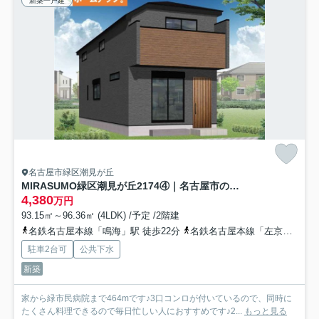
新築一戸建
名古屋市緑区潮見が丘
MIRASUMO緑区潮見が丘2174④｜名古屋市の戸建ならホームアップ
4,380
万円
93.15㎡～96.36㎡ (4LDK) /予定 /2階建
名鉄名古屋本線「鳴海」駅 徒歩22分
名鉄名古屋本線「左京山」駅 徒歩23分
駐車2台可
公共下水
新築
家から緑市民病院まで464mです♪3口コンロが付いているので、同時に
たくさん料理できるので毎日忙しい人におすすめです♪2...
もっと見る