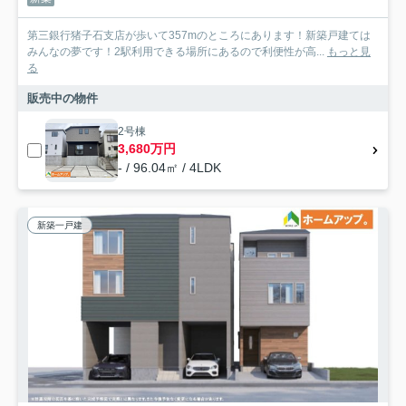
第三銀行猪子石支店が歩いて357mのところにあります！新築戸建ては
みんなの夢です！2駅利用できる場所にあるので利便性が高...
もっと見
る
販売中の物件
2号棟
3,680万円
- / 96.04㎡ / 4LDK
新築一戸建