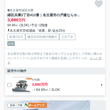
名古屋市緑区兵庫
緑区兵庫2丁目412番｜名古屋市の戸建ならホームアップ
3,890
万円
84.89㎡ (3LDK) /予定 /2階建
名古屋市営桜通線「徳重」駅 徒歩25分
駐車2台可
建設住宅性能評価書付
公共下水
新築
名古屋市立熊の前小学校まで徒歩12分☆子どもを安心して学校に通わせ
たいファミリーにおすすめです☆動線を意識したデザインの...
もっと見
る
販売中の物件
A号棟
3,890万円
- / 84.89㎡ / 3LDK
新築一戸建