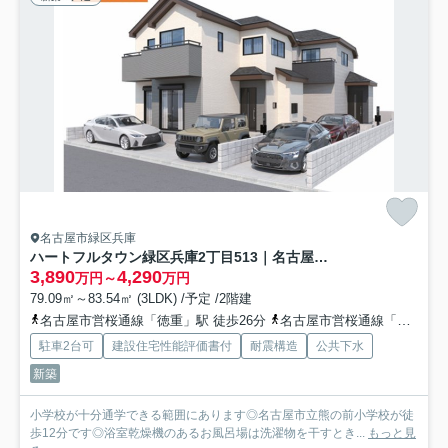
名古屋市緑区兵庫
ハートフルタウン緑区兵庫2丁目513｜名古屋市の戸建ならホームアップ
3,890
4,290
万円～
万円
79.09㎡～83.54㎡ (3LDK) /予定 /2階建
名古屋市営桜通線「徳重」駅 徒歩26分
名古屋市営桜通線「徳重」駅 バス14分 名古屋市営「兵庫公園」 停歩3分
駐車2台可
建設住宅性能評価書付
耐震構造
公共下水
新築
小学校が十分通学できる範囲にあります◎名古屋市立熊の前小学校が徒
歩12分です◎浴室乾燥機のあるお風呂場は洗濯物を干すとき...
もっと見