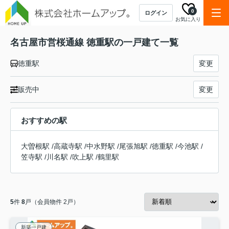
0
ログイン
お気に入り
名古屋市営桜通線 徳重駅の一戸建て一覧
徳重駅
変更
販売中
変更
おすすめの駅
大曽根駅
/
高蔵寺駅
/
中水野駅
/
尾張旭駅
/
徳重駅
/
今池駅
/
笠寺駅
/
川名駅
/
吹上駅
/
鶴里駅
5
件
8
戸（会員物件 2戸）
新築一戸建