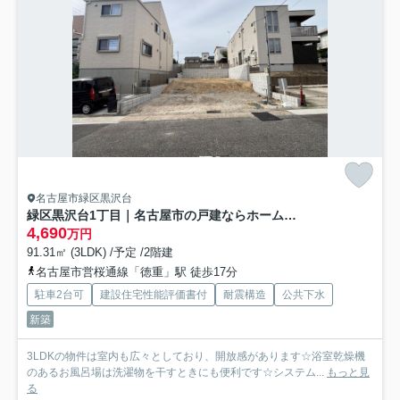
名古屋市緑区黒沢台
緑区黒沢台1丁目｜名古屋市の戸建ならホームアップ
4,690
万円
91.31㎡ (3LDK) /予定 /2階建
名古屋市営桜通線「徳重」駅 徒歩17分
駐車2台可
建設住宅性能評価書付
耐震構造
公共下水
新築
3LDKの物件は室内も広々としており、開放感があります☆浴室乾燥機
のあるお風呂場は洗濯物を干すときにも便利です☆システム...
もっと見
る