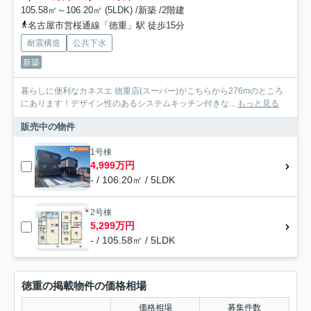
105.58㎡～106.20㎡ (5LDK) /新築 /2階建
名古屋市営桜通線「徳重」駅 徒歩15分
耐震構造
公共下水
新築
暮らしに便利なカネスエ 徳重店(スーパー)がこちらから276mのところ
にあります！デザイン性のあるシステムキッチン付きな...
もっと見る
販売中の物件
1号棟
4,999万円
- / 106.20㎡ / 5LDK
2号棟
5,299万円
- / 105.58㎡ / 5LDK
徳重の掲載物件の価格相場
価格相場
募集件数