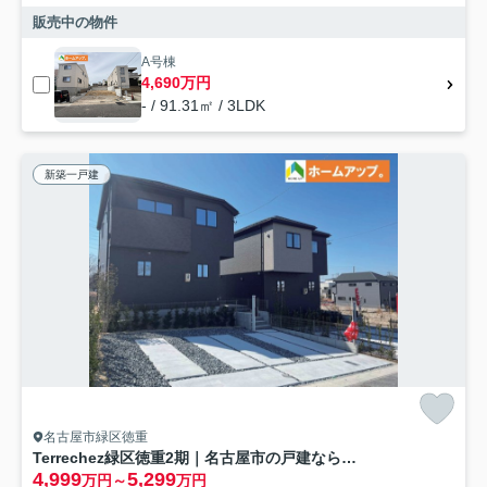
販売中の物件
A号棟
4,690万円
- / 91.31㎡ / 3LDK
新築一戸建
名古屋市緑区徳重
Terrechez緑区徳重2期｜名古屋市の戸建ならホームアップ
4,999
5,299
万円～
万円