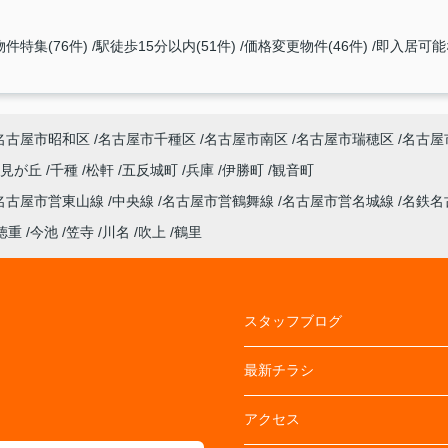
件特集(76件)
駅徒歩15分以内(51件)
価格変更物件(46件)
即入居可能な
名古屋市昭和区
名古屋市千種区
名古屋市南区
名古屋市瑞穂区
名古屋
潮見が丘
千種
松軒
五反城町
兵庫
伊勝町
観音町
名古屋市営東山線
中央線
名古屋市営鶴舞線
名古屋市営名城線
名鉄名
徳重
今池
笠寺
川名
吹上
鶴里
スタッフブログ
最新チラシ
アクセス