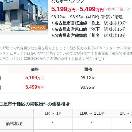
ならホームアップ
5,199
5,499
7月20日 値下げ
万円～
万円
98.12㎡～98.95㎡ (4LDK) /新築 /2階建
名古屋市営桜通線
「
吹上
」駅 徒歩10分
名古屋市営東山線
「
池下
」駅 徒歩16分
名古屋市営鶴舞線
「
川名
」駅 徒歩18分
の戸建てで気分爽快な生活を送りましょう！顔が見える安心のTVインターホン付き
システムキッチンは使いやすく汚れにくいのでご好評です！名古屋市千種区で永住する
ください！052-339-3630からご希望の条件をお伝えください(^_^)
価格
面積
5,199
98.12㎡
万円
5,499
98.95㎡
万円
古屋市千種区の掲載物件の価格相場
1R ～ 1K
1DK ～ 1LDK
2K ～ 
-
-
-
価格相場