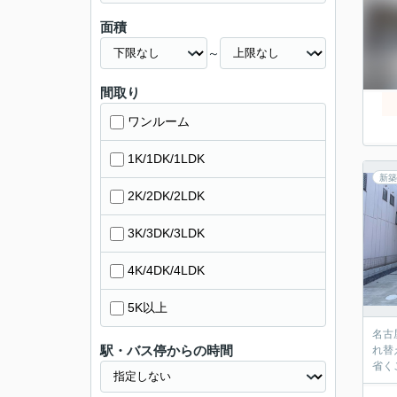
面積
～
間取り
ワンルーム
1K/1DK/1LDK
新築
2K/2DK/2LDK
3K/3DK/3LDK
4K/4DK/4LDK
5K以上
名古
駅・バス停からの時間
れ替
省く