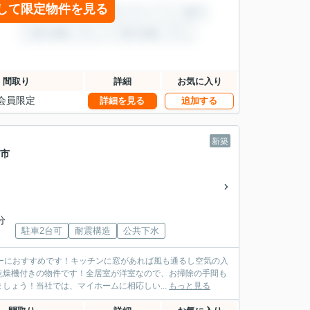
して限定物件を見る
間取り
詳細
お気に入り
会員限定
詳細を見る
追加する
新築
屋市
分
駐車2台可
耐震構造
公共下水
ーにおすすめです！キッチンに窓があれば風も通るし空気の入
乾燥機付きの物件です！全居室が洋室なので、お掃除の手間も
しょう！当社では、マイホームに相応しい...
もっと見る