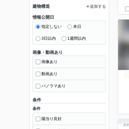
建物構造
追加する
情報公開日
指定しない
本日
3日以内
1週間以内
画像・動画あり
画像あり
動画あり
パノラマあり
条件
条件
陽当り良好
新築