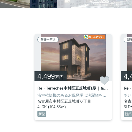
新築一戸建
新
4,499
4,
万円
Re・Terrechez南区楠町1期｜名古屋市の戸建ならホームアップ 3号棟
Re・Terrechez中村区五反城町1期｜名古屋市の戸建ならホームアップ 2号棟
瀬戸信用金庫鶴里支店が歩いて123mのところにあります！家から211mのところに、薬や日用品を買うのに便利なスギ薬局 笠寺東店があります！一戸建て情報が豊富なHOME UPでなら、名古屋市南区のマイホームも見つかるでしょう！052-339-3630からご希望の条件をお申し付けください(*^_^*)
浴室乾燥機のあるお風呂場は洗濯物を干すときにも便利です！快適な生活を送れる4LDKの物件情報あります！システムキッチン付きの物件です！こだわりの条件として選ばれることが多い、駅徒歩3分の駅近物件です！一戸建てを探すのであれば、当社スタッフがお手伝いいたします！名古屋市中村区の名古屋市営東山線岩塚周辺にある不動産のことならお任せください(^^)
名古屋市中村区五反城町６丁目
名古
4LDK (104.33㎡)
3LDK
新築
新築