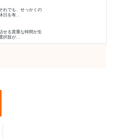
それでも、せっかくの
を有...
話せる貴重な時間が生
肢が...