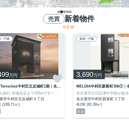
新着物件
売買
NEW
築一戸建
新築一戸建
499
3,690
万円
万円
Re・Terrechez中村区五反城町1期｜名古屋市の戸建ならホームアップ 1号棟
あいち銀行 岩塚支店まで335mです！徒歩3分の場所に駅のある物件です！4LDKの物件は室内も広々としており、開放感があります！TVインターホンで、モニターから来訪者が確認できます！当社スタッフが不動産の購入をサポートさせていただきます！不動産購入で失敗をしたくないのであれば、プロの私どもにお任せください(^^)
屋市中村区五反城町６丁目
名古屋市中村区新富町３丁目
 (109.71㎡)
4LDK (91.09㎡)
新築