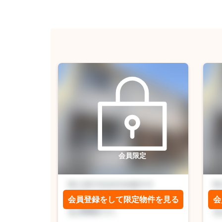
会員限定
KEIAI GRACE守山区小幡北2期｜名古屋市の戸建ならホームアップ 1号棟
子供がのびのび走り回れる4LDKの物件はこちらです！来客が一目でわかるTVインターホン付き！浴室乾燥機付きの物件であれば、外に干したくない日でも浴室乾燥機を利用すれば効率よくカラッと乾きます！マイホームを求めるなら、HOME UPにお任せください！当社では名古屋市守山区の一戸建て情報を取り扱っておりますので、052-339-3630からご質問等をお待ちしております(*^^*)
会員登録をして限定物件を見る
会