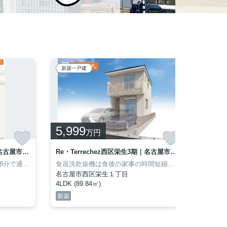
新築一戸建
新築一
5,999
6,3
万円
MELDIA中村区新富町306①｜名古屋市の戸建ならホームアップ 1号棟
Re・Terrechez西区栄生3期｜名古屋市の戸建ならホームアップ 2号棟
名古屋市立日比津中学校が徒歩8分で通学にも便利です♪床暖房が付いているのでエアコンやファンヒーターによる空気や肌の乾燥を防げます♪来訪者の顔が見えるTVインターホン付き♪当社は名古屋市中村区で、安心して長く住める戸建てをご提案いたします♪052-339-3630、e.futamura@homeup.co.jpまでご相談ください(*^^*)
食器洗乾燥機は食後の家事の時間短縮に役立ちます◎生乾きの洗濯物をしっかり乾かしたい時でもすぐに乾燥できる、浴室乾燥機付きの物件です◎ゆったりとしたくつろぎの空間のある、4LDKの物件です◎当社がご案内する名鉄名古屋本線栄生付近の一戸建て情報で、気になる点がございましたら052-339-3630またはe.futamura@homeup.co.jpまでご連絡ください(*^^*)
名古屋市西区栄生１丁目
名古屋
4LDK (89.84㎡)
4LDK (
新築
新築