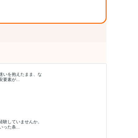
迷いを抱えたまま、な
素が...
経験していませんか。
た条...