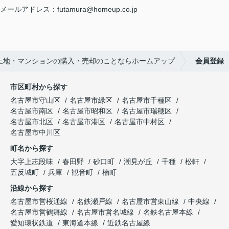
メールアドレス：futamura@homeup.co.jp
土地・マンションの購入・売却のことならホームアップ
会員登録
市区町村から探す
名古屋市守山区
名古屋市緑区
名古屋市千種区
名古屋市南区
名古屋市昭和区
名古屋市瑞穂区
名古屋市北区
名古屋市港区
名古屋市中村区
名古屋市中川区
町名から探す
大字上志段味
春田野
砂口町
潮見が丘
千種
松軒
五反城町
兵庫
観音町
楠町
沿線から探す
名古屋市営桜通線
名鉄瀬戸線
名古屋市営東山線
中央線
名古屋市営鶴舞線
名古屋市営名城線
名鉄名古屋本線
愛知環状鉄道
東海道本線
近鉄名古屋線