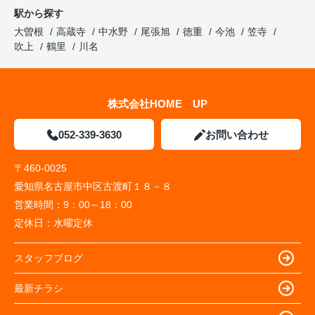
駅から探す
大曽根
高蔵寺
中水野
尾張旭
徳重
今池
笠寺
吹上
鶴里
川名
株式会社HOME UP
052-339-3630
お問い合わせ
〒460-0025
愛知県名古屋市中区古渡町１８－８
営業時間：
9：00～18：00
定休日：
水曜定休
スタッフブログ
最新チラシ