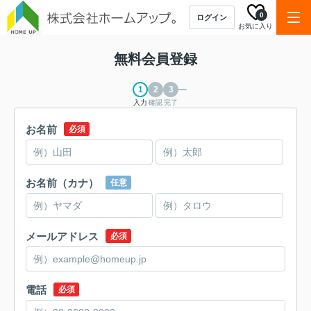
0
ログイン
お気に入り
無料会員登録
入力
確認
完了
お名前
必須
お名前（カナ）
任意
メールアドレス
必須
電話
必須