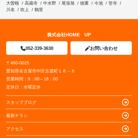
大曽根
高蔵寺
中水野
尾張旭
徳重
今池
笠寺
川名
吹上
鶴里
株式会社HOME UP
052-339-3630
お問い合わせ
〒460-0025
愛知県名古屋市中区古渡町１８－８
営業時間：
9：00～18：00
定休日：
水曜定休
スタッフブログ
最新チラシ
アクセス