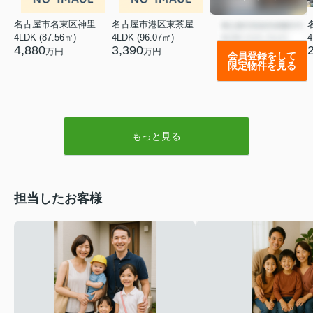
名古屋市名東区神里２丁目
名古屋市港区東茶屋１丁目
4LDK (87.56㎡)
4LDK (96.07㎡)
4
4,880
3,390
万円
万円
会員登録をして
限定物件を見る
もっと見る
担当したお客様