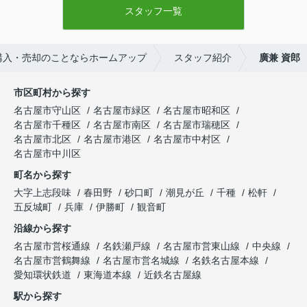
スタッフ一覧
購入・売却のことならホームアップ
スタッフ紹介
廣兼 資郎
市区町村から探す
名古屋市守山区
名古屋市緑区
名古屋市昭和区
名古屋市千種区
名古屋市南区
名古屋市瑞穂区
名古屋市北区
名古屋市港区
名古屋市中村区
名古屋市中川区
町名から探す
大字上志段味
春田野
砂口町
潮見が丘
千種
松軒
五反城町
兵庫
伊勝町
観音町
沿線から探す
名古屋市営桜通線
名鉄瀬戸線
名古屋市営東山線
中央線
名古屋市営鶴舞線
名古屋市営名城線
名鉄名古屋本線
愛知環状鉄道
東海道本線
近鉄名古屋線
駅から探す