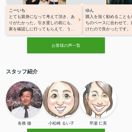
こーいち
ゆん
とても親身になって考えて頂き、あ
購入を強く勧めることも
りがたかった。引き渡しの前にも、
ちのペースに合わせて、
家を確認しに行ってもらえて、うれ
けたので良かったです。
しかった。
気になった:特にない
お客様の声一覧
スタッフ紹介
各務 徹
小松崎 るい子
早瀬 仁美