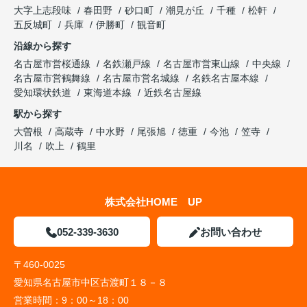
大字上志段味
春田野
砂口町
潮見が丘
千種
松軒
五反城町
兵庫
伊勝町
観音町
沿線から探す
名古屋市営桜通線
名鉄瀬戸線
名古屋市営東山線
中央線
名古屋市営鶴舞線
名古屋市営名城線
名鉄名古屋本線
愛知環状鉄道
東海道本線
近鉄名古屋線
駅から探す
大曽根
高蔵寺
中水野
尾張旭
徳重
今池
笠寺
川名
吹上
鶴里
株式会社HOME UP
052-339-3630
お問い合わせ
〒460-0025
愛知県名古屋市中区古渡町１８－８
営業時間：
9：00～18：00