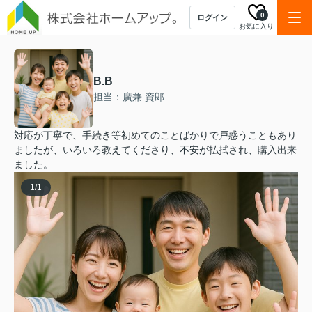
0
ログイン
お気に入り
B.B
担当：廣兼 資郎
対応が丁寧で、手続き等初めてのことばかりで戸惑うこともあり
ましたが、いろいろ教えてくださり、不安が払拭され、購入出来
ました。
1
/
1