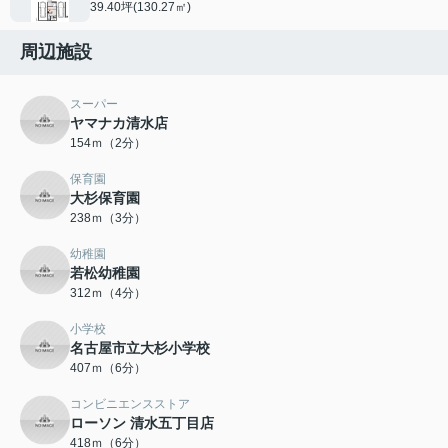
39.40坪(130.27㎡)
周辺施設
スーパー
ヤマナカ清水店
154ｍ（2分）
保育園
大杉保育園
238ｍ（3分）
幼稚園
若松幼稚園
312ｍ（4分）
小学校
名古屋市立大杉小学校
407ｍ（6分）
コンビニエンスストア
ローソン 清水五丁目店
418ｍ（6分）