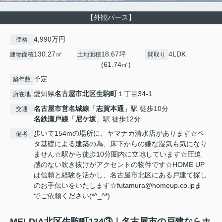
【外観パース】
4,990万円
価格
130.27㎡
18.67坪
4LDK
建物面積
土地面積
間取り
(61.74㎡)
予定
築年数
愛知県
名古屋市北区
生駒町
１丁目34-1
所在地
名古屋市営名城線
「
志賀本通
」駅 徒歩10分
交通
名鉄瀬戸線
「
尼ケ坂
」駅 徒歩12分
歩いて154mの場所に、ヤマナカ清水店があります☆ベ
備考
タ基礎による建築の為、床下からの嫌な湿気も気になり
ません☆駅から徒歩10分圏内に立地しています☆圧迫
感のない吹き抜けがアクセントの物件です☆HOME UP
は信頼と経験を活かし、名古屋市北区にある戸建て探し
のお手伝いをいたします☆futamura@homeup.co.jpま
でご依頼ください(*^_^*)
MELDIA北区生駒町134③｜名古屋市の戸建ならホ