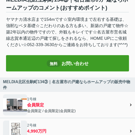
ームアップのコメント(おすすめポイント)
ヤマナカ清水店まで154mです☆室内環境まで左右する基礎は、
強靭なベタ基礎☆こだわりのある方も多い、新築の戸建て物件☆
築2年以内の物件ですので、外観もキレイです☆名古屋市営名城
線志賀本通近辺の戸建て探しをされるなら、HOME UPにご依頼
ください☆052-339-3630からご連絡をお待ちしております(*^^*)
お問い合わせ
無料
MELDIA北区生駒町134③｜名古屋市の戸建ならホームアップの販売中物
件
1号棟
会員限定
会員限定
/
会員限定
(
会員限定
)
会員限定">
2号棟
4,990万円