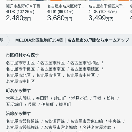
瀬戸市品野町４丁目
名古屋市名東区猪子石１丁目
名古屋市千種区東千種台
4LDK (102.26㎡)
4LDK (96.04㎡)
4LDK (102.67㎡)
2,480
3,680
3,499
万円
万円
万円
駅
MELDIA北区生駒町134③｜名古屋市の戸建ならホームアップ
市区町村から探す
名古屋市守山区
名古屋市緑区
名古屋市昭和区
名古屋市千種区
名古屋市南区
名古屋市瑞穂区
名古屋市北区
名古屋市港区
名古屋市中村区
名古屋市中川区
町名から探す
大字上志段味
春田野
砂口町
潮見が丘
千種
松軒
五反城町
兵庫
伊勝町
観音町
沿線から探す
名古屋市営桜通線
名鉄瀬戸線
名古屋市営東山線
中央線
名古屋市営鶴舞線
名古屋市営名城線
名鉄名古屋本線