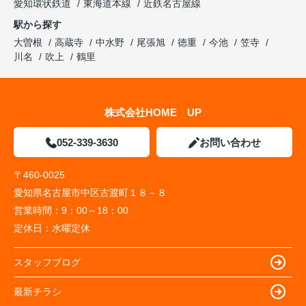
愛知環状鉄道
東海道本線
近鉄名古屋線
駅から探す
大曽根
高蔵寺
中水野
尾張旭
徳重
今池
笠寺
川名
吹上
鶴里
株式会社HOME UP
052-339-3630
お問い合わせ
〒460-0025
愛知県名古屋市中区古渡町１８－８
営業時間：
9：00～18：00
定休日：
水曜定休
スタッフブログ
最新チラシ