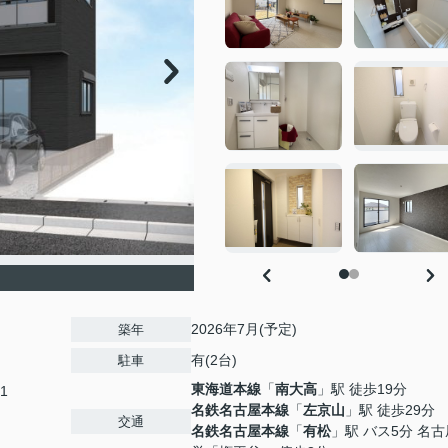
2026年7月(予定)
築年
有(2台)
駐車
東海道本線
「
南大高
」駅 徒歩19分
1
名鉄名古屋本線
「
左京山
」駅 徒歩29分
交通
名鉄名古屋本線
「
有松
」駅 バス5分 名