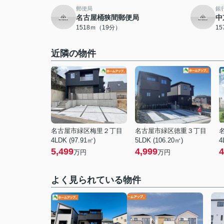
郵便局
銀
名古屋桶狭間郵便局
中
1518ｍ（19分）
1
近隣の物件
名古屋市緑区梅里２丁目
名古屋市緑区徳重３丁目
4LDK (97.91㎡)
5LDK (106.20㎡)
4
5,499
4,999
4
万円
万円
よく見られている物件