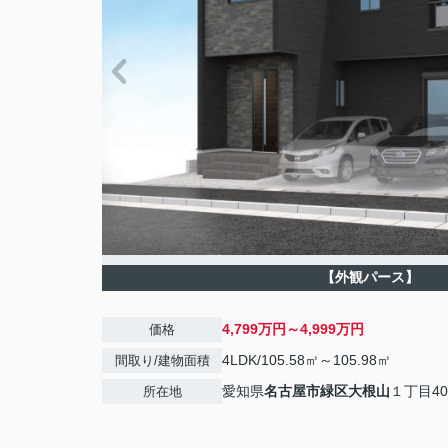
【外観パース】
4,799万円～4,999万円
価格
4LDK/105.58㎡～105.98㎡
間取り/建物面積
愛知県
名古屋市緑区
大根山
１丁目40
所在地