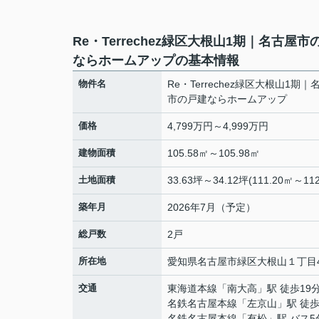
Re・Terrechez緑区大根山1期｜名古屋市
ならホームアップの基本情報
物件名
Re・Terrechez緑区大根山1期｜
市の戸建ならホームアップ
価格
4,799万円～4,999万円
建物面積
105.58㎡～105.98㎡
土地面積
33.63坪～34.12坪(111.20㎡～112
築年月
2026年7月（予定）
総戸数
2戸
所在地
愛知県
名古屋市緑区
大根山
１丁目4
交通
東海道本線
「
南大高
」駅 徒歩19
名鉄名古屋本線
「
左京山
」駅 徒歩
名鉄名古屋本線
「
有松
」駅 バス5