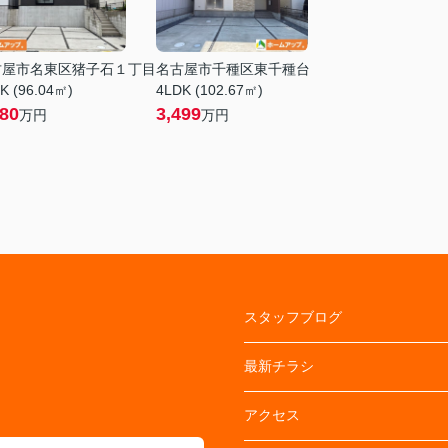
古屋市名東区猪子石１丁目
名古屋市千種区東千種台
K (96.04㎡)
4LDK (102.67㎡)
680
3,499
万円
万円
スタッフブログ
最新チラシ
アクセス