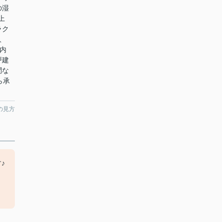
の湿
上
ラク
、
案内
戸建
問な
から承
の見方
♪