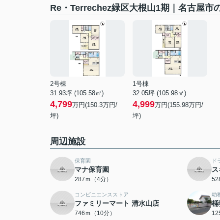
Re・Terrechez緑区大根山1期｜名古
2号棟
1号棟
31.93坪 (105.58㎡)
32.05坪 (105.98㎡)
4,799
4,999
万円(150.3万円/
万円(155.98万円/
坪)
坪)
周辺施設
保育園
ド
マナ保育園
ス
287ｍ（4分）
5
コンビニエンスストア
幼
ファミリーマート 清水山店
桶
746ｍ（10分）
1