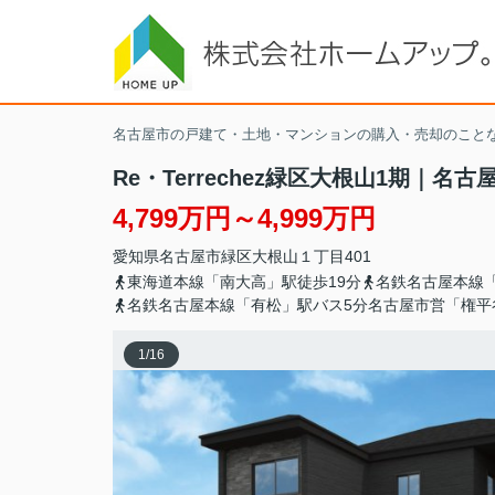
名古屋市の戸建て・土地・マンションの購入・売却のこと
Re・Terrechez緑区大根山1期｜
4,799万円～4,999万円
愛知県
名古屋市緑区
大根山
１丁目401
東海道本線「南大高」駅徒歩19分
名鉄名古屋本線「
名鉄名古屋本線「有松」駅バス5分名古屋市営「権平
1
/
16