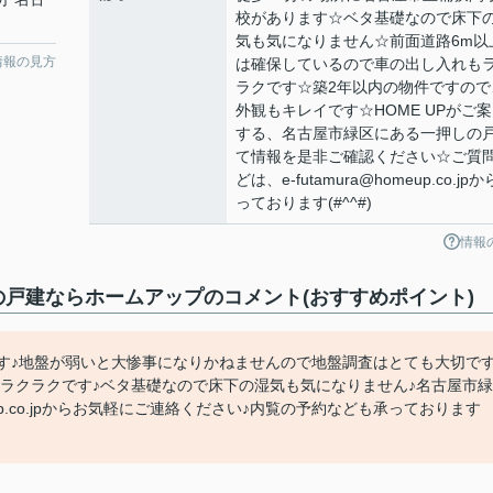
校があります☆ベタ基礎なので床下
気も気になりません☆前面道路6m以
情報の見方
は確保しているので車の出し入れも
ラクです☆築2年以内の物件ですので
外観もキレイです☆HOME UPがご
する、名古屋市緑区にある一押しの
て情報を是非ご確認ください☆ご質
どは、e-futamura@homeup.co.jp
っております(#^^#)
情報
屋市の戸建ならホームアップのコメント(おすすめポイント)
す♪地盤が弱いと大惨事になりかねませんので地盤調査はとても大切です
ラクラクです♪ベタ基礎なので床下の湿気も気になりません♪名古屋市緑
eup.co.jpからお気軽にご連絡ください♪内覧の予約なども承っております