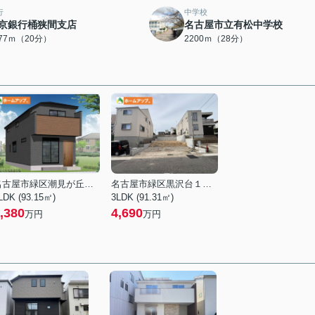
行
中学校
京銀行桶狭間支店
名古屋市立有松中学校
577ｍ（20分）
2200ｍ（28分）
名古屋市緑区潮見が丘２丁目
名古屋市緑区黒沢台１丁目
LDK (93.15㎡)
3LDK (91.31㎡)
,380
4,690
万円
万円