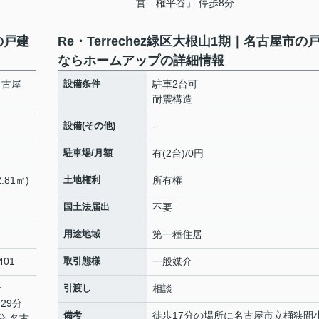
営「権平谷」 停歩8分
の戸建
Re・Terrechez緑区大根山1期｜名古屋市の
ならホームアップの詳細情報
名古屋
設備条件
駐車2台可
耐震構造
設備(その他)
-
駐車場/月額
有(2台)/0円
.81㎡)
土地権利
所有権
国土法届出
不要
用途地域
第一種住居
01
取引態様
一般媒介
分
引渡し
相談
29分
備考
徒歩17分の場所に名古屋市立桶狭間
分 名古