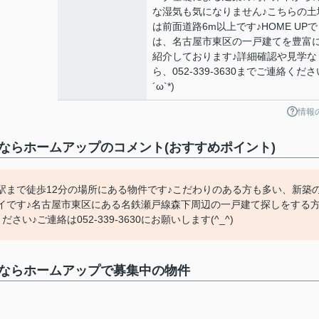
な湿気も気になりません♪こちらの土
は前面道路6m以上です♪HOME UPで
は、名古屋市東区の一戸建てを豊富
紹介しております♪詳細確認や見学な
ら、052-339-3630までご連絡ください
´ω`*)
情報
戸建ならホームアップのコメント(おすすめポイント)
駅まで徒歩12分の場所にある物件です♪こだわりのある方も多い、新築
イです♪名古屋市東区にある名鉄瀬戸線森下周辺の一戸建て探しをする
♪ご連絡は052-339-3630にお願いします(^_^)
戸建ならホームアップで募集中の物件