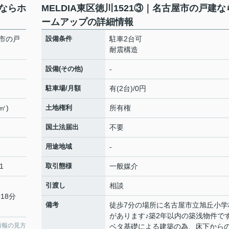
建ならホ
MELDIA東区徳川1521③｜名古屋市の戸建な
ームアップの詳細情報
屋市の戸
設備条件
駐車2台可
耐震構造
設備(その他)
-
駐車場/月額
有(2台)/0円
㎡)
土地権利
所有権
国土法届出
不要
用途地域
-
1
取引態様
一般媒介
引渡し
相談
18分
備考
徒歩7分の場所に名古屋市立旭丘小学
があります♪築2年以内の築浅物件です
情報の見方
ベタ基礎による建築の為、床下から