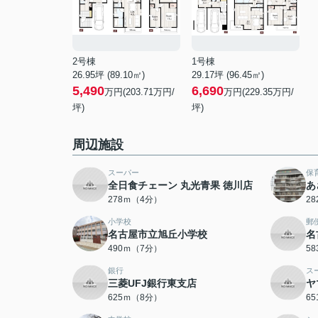
2号棟
1号棟
26.95坪 (89.10㎡)
29.17坪 (96.45㎡)
5,490
6,690
万円(203.71万円/
万円(229.35万円/
坪)
坪)
周辺施設
スーパー
保
全日食チェーン 丸光青果 徳川店
あ
278ｍ（4分）
2
小学校
郵
名古屋市立旭丘小学校
名
490ｍ（7分）
5
銀行
ス
三菱UFJ銀行東支店
ヤ
625ｍ（8分）
6