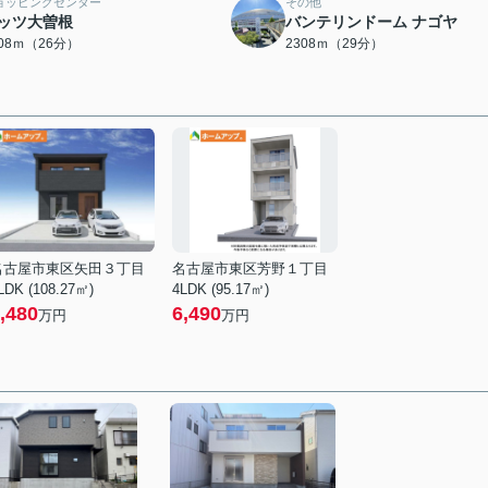
ョッピングセンター
その他
ッツ大曽根
バンテリンドーム ナゴヤ
008ｍ（26分）
2308ｍ（29分）
名古屋市東区矢田３丁目
名古屋市東区芳野１丁目
LDK (108.27㎡)
4LDK (95.17㎡)
,480
6,490
万円
万円