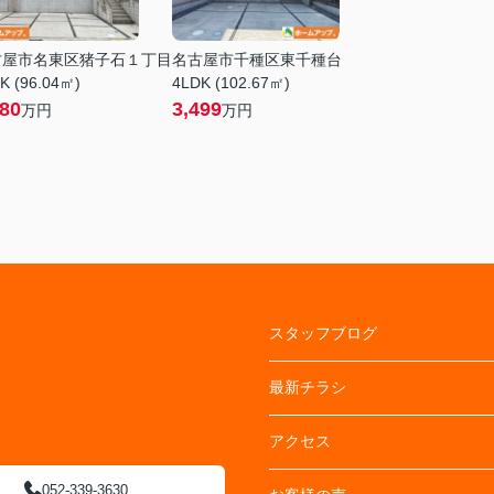
古屋市名東区猪子石１丁目
名古屋市千種区東千種台
K (96.04㎡)
4LDK (102.67㎡)
680
3,499
万円
万円
スタッフブログ
最新チラシ
アクセス
052-339-3630