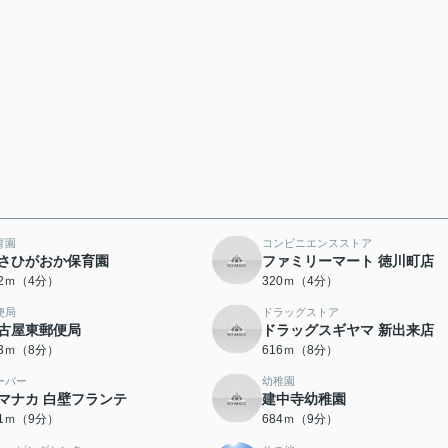
育園
コンビニエンスストア
さひがおか保育園
ファミリーマート 徳川町店
82ｍ（4分）
320ｍ（4分）
便局
ドラッグストア
古屋東郵便局
ドラッグスギヤマ 新出来店
83ｍ（8分）
616ｍ（8分）
ーパー
幼稚園
マナカ 白壁フランテ
建中寺幼稚園
51ｍ（9分）
684ｍ（9分）