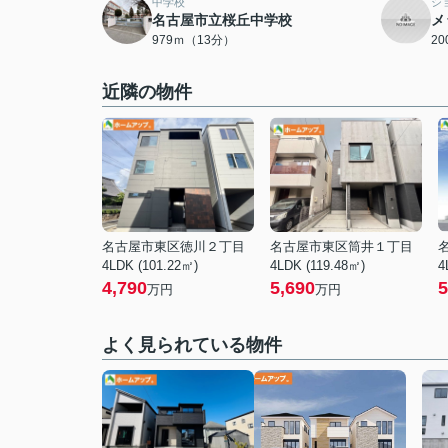
中学校
シ
名古屋市立桜丘中学校
メ
979ｍ（13分）
2
近隣の物件
名古屋市東区徳川２丁目
名古屋市東区筒井１丁目
4LDK (101.22㎡)
4LDK (119.48㎡)
4
4,790
5,690
5
万円
万円
よく見られている物件