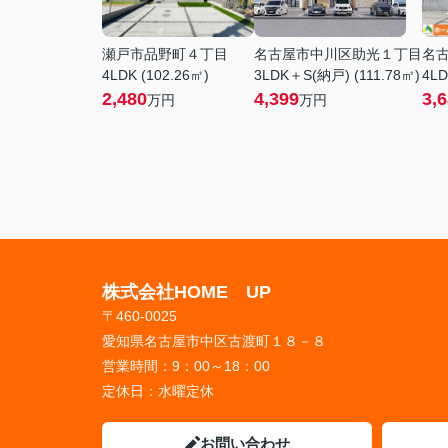
瀬戸市品野町４丁目
名古屋市中川区助光１丁目
名
4LDK (102.26㎡)
3LDK＋S(納戸) (111.78㎡)
4LD
2,480
4,399
3,
万円
万円
株式会社HOME UP
〒460-0025
愛知県名古屋市中区古渡町１８－８
営業時間：
9：00～18：00
定休日：
水曜定休
お問い合わせ