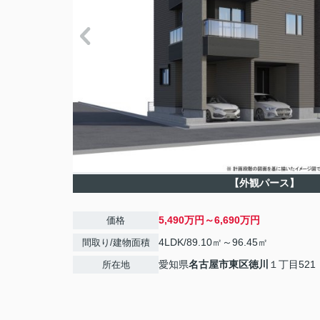
【外観パース】
5,490万円～6,690万円
価格
4LDK/89.10㎡～96.45㎡
間取り/建物面積
愛知県
名古屋市東区
徳川
１丁目521
所在地