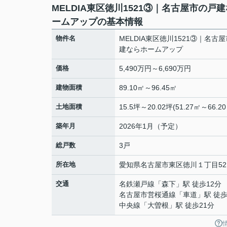
MELDIA東区徳川1521③｜名古屋市の戸
ームアップの基本情報
物件名
MELDIA東区徳川1521③｜名古
建ならホームアップ
価格
5,490万円～6,690万円
建物面積
89.10㎡～96.45㎡
土地面積
15.5坪～20.02坪(51.27㎡～66.20
築年月
2026年1月（予定）
総戸数
3戸
所在地
愛知県
名古屋市東区
徳川
１丁目52
交通
名鉄瀬戸線
「
森下
」駅 徒歩12分
名古屋市営桜通線
「
車道
」駅 徒歩
中央線
「
大曽根
」駅 徒歩21分