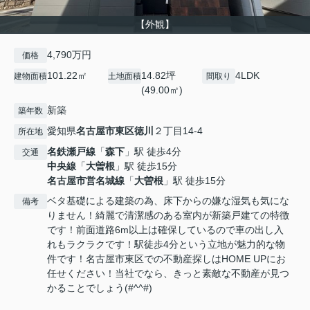
【外観】
4,790万円
価格
101.22㎡
14.82坪
4LDK
建物面積
土地面積
間取り
(49.00㎡)
新築
築年数
愛知県
名古屋市東区
徳川
２丁目14-4
所在地
名鉄瀬戸線
「
森下
」駅 徒歩4分
交通
中央線
「
大曽根
」駅 徒歩15分
名古屋市営名城線
「
大曽根
」駅 徒歩15分
ベタ基礎による建築の為、床下からの嫌な湿気も気にな
備考
りません！綺麗で清潔感のある室内が新築戸建ての特徴
です！前面道路6m以上は確保しているので車の出し入
れもラクラクです！駅徒歩4分という立地が魅力的な物
件です！名古屋市東区での不動産探しはHOME UPにお
任せください！当社でなら、きっと素敵な不動産が見つ
かることでしょう(#^^#)