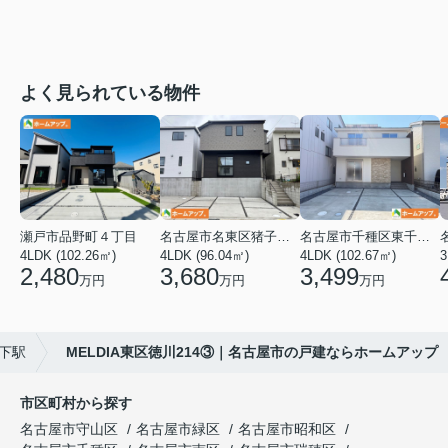
よく見られている物件
瀬戸市品野町４丁目
名古屋市名東区猪子石１丁目
名古屋市千種区東千種台
4LDK (102.26㎡)
4LDK (96.04㎡)
4LDK (102.67㎡)
2,480
3,680
3,499
万円
万円
万円
下駅
MELDIA東区徳川214③｜名古屋市の戸建ならホームアップ
市区町村から探す
名古屋市守山区
名古屋市緑区
名古屋市昭和区