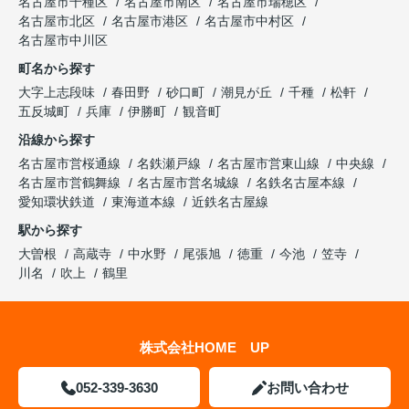
名古屋市千種区
名古屋市南区
名古屋市瑞穂区
名古屋市北区
名古屋市港区
名古屋市中村区
名古屋市中川区
町名から探す
大字上志段味
春田野
砂口町
潮見が丘
千種
松軒
五反城町
兵庫
伊勝町
観音町
沿線から探す
名古屋市営桜通線
名鉄瀬戸線
名古屋市営東山線
中央線
名古屋市営鶴舞線
名古屋市営名城線
名鉄名古屋本線
愛知環状鉄道
東海道本線
近鉄名古屋線
駅から探す
大曽根
高蔵寺
中水野
尾張旭
徳重
今池
笠寺
川名
吹上
鶴里
株式会社HOME UP
052-339-3630
お問い合わせ