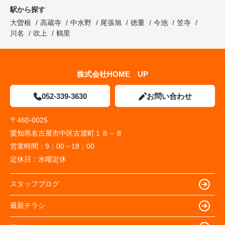
駅から探す
大曽根
高蔵寺
中水野
尾張旭
徳重
今池
笠寺
川名
吹上
鶴里
株式会社HOME UP
052-339-3630
お問い合わせ
〒460-0025
愛知県名古屋市中区古渡町１８－８
営業時間：
9：00～18：00
定休日：
水曜定休
スタッフブログ
最新チラシ