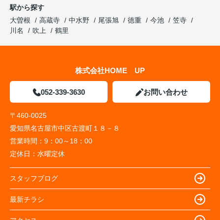
駅から探す
大曽根
高蔵寺
中水野
尾張旭
徳重
今池
笠寺
川名
吹上
鶴里
株式会社HOME UP
052-339-3630
お問い合わせ
〒460-0025
愛知県名古屋市中区古渡町１８－８
営業時間：
9：00～18：00
定休日：
水曜定休
スタッフブログ
最新チラシ