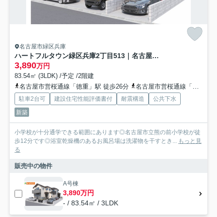
名古屋市緑区兵庫
ハートフルタウン緑区兵庫2丁目513｜名古屋市の戸建ならホームアップ
3,890
万円
83.54㎡ (3LDK) /予定 /2階建
名古屋市営桜通線「徳重」駅 徒歩26分
名古屋市営桜通線「徳重」駅 バス14分 名古屋市営「兵庫公園」 停歩3分
駐車2台可
建設住宅性能評価書付
耐震構造
公共下水
新築
小学校が十分通学できる範囲にあります◎名古屋市立熊の前小学校が徒
歩12分です◎浴室乾燥機のあるお風呂場は洗濯物を干すとき...
もっと見
る
販売中の物件
A号棟
3,890万円
- / 83.54㎡ / 3LDK