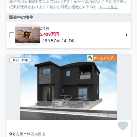
瀬戸信用金庫鶴里支店まで123mです！家から317mのところに名古屋元
桜田郵便局があります！魅力が満載の素敵な4LDK物...
もっと見る
販売中の物件
2号棟
5,499万円
- / 99.57㎡ / 4LDK
新築一戸建
名古屋市緑区大根山