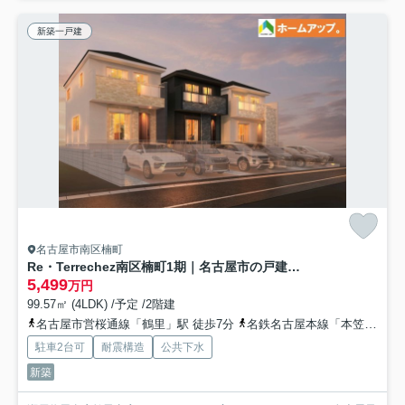
新築一戸建
名古屋市南区楠町
Re・Terrechez南区楠町1期｜名古屋市の戸建ならホームアップ
5,499
万円
99.57㎡ (4LDK) /予定 /2階建
名古屋市営桜通線「鶴里」駅 徒歩7分
名鉄名古屋本線「本笠寺」駅 徒歩13分
駐車2台可
耐震構造
公共下水
新築