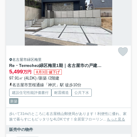
名古屋市緑区梅里
Re・Terrechez緑区梅里1期｜名古屋市の戸建ならホームアップ
5,499
万円
8月3日 値下げ
97.91㎡ (4LDK) /新築 /2階建
名古屋市営桜通線「神沢」駅 徒歩10分
建設住宅性能評価書付
耐震構造
公共下水
新築
歩いて31mのところに名古屋桃山郵便局があります！利便性に優れ、家
族で暮らすにもピッタリな4LDKです！全居室フローリン...
もっと見る
販売中の物件