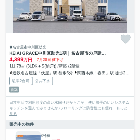
名古屋市中川区助光
KEIAI GRACE中川区助光1期｜名古屋市の戸建ならホームアップ
4,399
万円
7月28日 値下げ
111.78㎡ (3LDK＋S(納戸)) /新築 /2階建
近鉄名古屋線「伏屋」駅 徒歩5分
関西本線「春田」駅 徒歩22分
名
駐車2台可
公共下水
新築
日常生活で利用頻度の高い水回りだからこそ、使い勝手のいいシステム
キッチンを選んでみませんか♪フローリングは防音性にも優れ...
もっと
見る
販売中の物件
3号棟