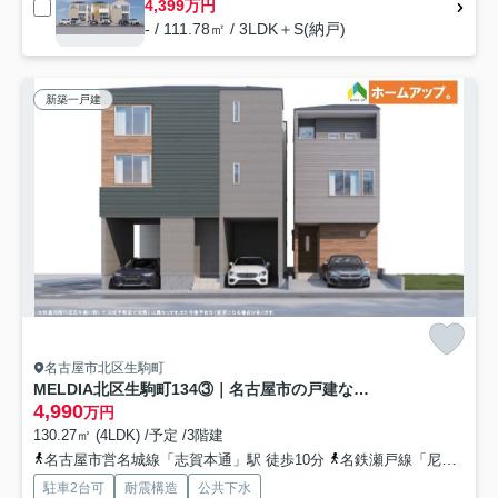
4,399万円
- / 111.78㎡ / 3LDK＋S(納戸)
新築一戸建
名古屋市北区生駒町
MELDIA北区生駒町134③｜名古屋市の戸建ならホームアップ
4,990
万円
130.27㎡ (4LDK) /予定 /3階建
名古屋市営名城線「志賀本通」駅 徒歩10分
名鉄瀬戸線「尼ケ坂」駅 徒歩12分
駐車2台可
耐震構造
公共下水