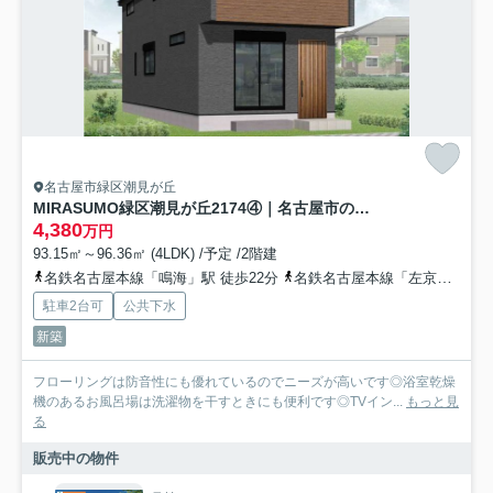
名古屋市緑区潮見が丘
MIRASUMO緑区潮見が丘2174④｜名古屋市の戸建ならホームアップ
4,380
万円
93.15㎡～96.36㎡ (4LDK) /予定 /2階建
名鉄名古屋本線「鳴海」駅 徒歩22分
名鉄名古屋本線「左京山」駅 徒歩23分
駐車2台可
公共下水
新築
フローリングは防音性にも優れているのでニーズが高いです◎浴室乾燥
機のあるお風呂場は洗濯物を干すときにも便利です◎TVイン...
もっと見
る
販売中の物件