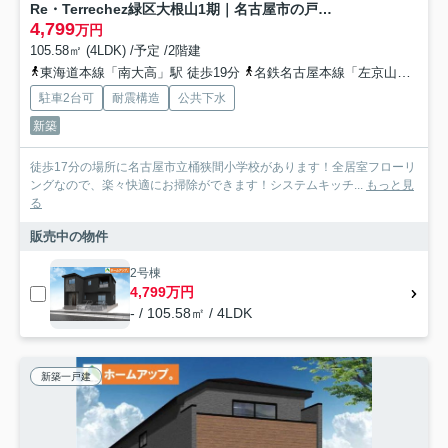
Re・Terrechez緑区大根山1期｜名古屋市の戸建ならホームアップ
4,799
万円
105.58㎡ (4LDK) /予定 /2階建
東海道本線「南大高」駅 徒歩19分
名鉄名古屋本線「左京山」駅 徒歩29分
駐車2台可
耐震構造
公共下水
新築
徒歩17分の場所に名古屋市立桶狭間小学校があります！全居室フローリ
ングなので、楽々快適にお掃除ができます！システムキッチ...
もっと見
る
販売中の物件
2号棟
4,799万円
- / 105.58㎡ / 4LDK
新築一戸建