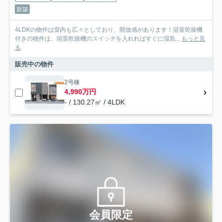
新築
4LDKの物件は室内も広々としており、開放感があります！浴室乾燥機
付きの物件は、浴室乾燥機のスイッチを入れればすぐに湿気...
もっと見
る
販売中の物件
2号棟
4,990万円
- / 130.27㎡ / 4LDK
会員限定