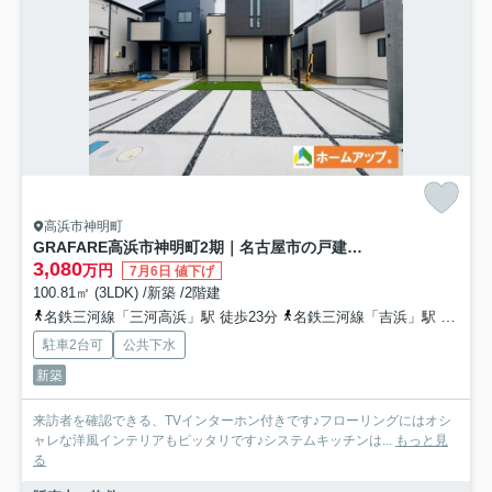
高浜市神明町
GRAFARE高浜市神明町2期｜名古屋市の戸建ならホームアップ
3,080
万円
7月6日 値下げ
100.81㎡ (3LDK) /新築 /2階建
名鉄三河線「三河高浜」駅 徒歩23分
名鉄三河線「吉浜」駅 徒歩32分
駐車2台可
公共下水
新築
来訪者を確認できる、TVインターホン付きです♪フローリングにはオシ
ャレな洋風インテリアもピッタリです♪システムキッチンは...
もっと見
る