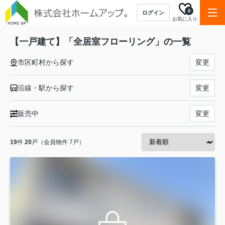
0
ログイン
お気に入り
【一戸建て】「全居室フローリング」の一覧
市区町村から探す
変更
沿線・駅から探す
変更
販売中
変更
19
件
20
戸（会員物件 7戸）