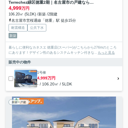
Terrechez緑区徳重2期｜名古屋市の戸建ならホームアップ
4,999
万円
106.20㎡ (5LDK) /新築 /2階建
名古屋市営桜通線「徳重」駅 徒歩15分
耐震構造
公共下水
新築
暮らしに便利なカネスエ 徳重店(スーパー)がこちらから276mのところ
にあります！デザイン性のあるシステムキッチン付きな...
もっと見る
販売中の物件
1号棟
4,999万円
- / 106.20㎡ / 5LDK
新築一戸建