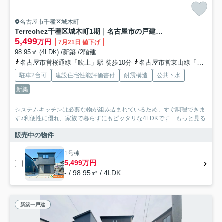
名古屋市千種区城木町
Terrechez千種区城木町1期｜名古屋市の戸建ならホームアップ
5,499
万円
7月21日 値下げ
98.95㎡ (4LDK) /新築 /2階建
名古屋市営桜通線「吹上」駅 徒歩10分
名古屋市営東山線「池下」駅 徒歩16分
駐車2台可
建設住宅性能評価書付
耐震構造
公共下水
新築
システムキッチンは必要な物が組み込まれているため、すぐ調理できま
す♪利便性に優れ、家族で暮らすにもピッタリな4LDKです...
もっと見る
販売中の物件
1号棟
5,499万円
- / 98.95㎡ / 4LDK
新築一戸建