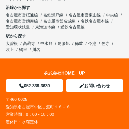
沿線から探す
名古屋市営桜通線
名鉄瀬戸線
名古屋市営東山線
中央線
名古屋市営鶴舞線
名古屋市営名城線
名鉄名古屋本線
愛知環状鉄道
東海道本線
近鉄名古屋線
駅から探す
大曽根
高蔵寺
中水野
尾張旭
徳重
今池
笠寺
吹上
鶴里
川名
株式会社HOME UP
052-339-3630
お問い合わせ
〒460-0025
愛知県名古屋市中区古渡町１８－８
営業時間：
9：00～18：00
定休日：
水曜定休