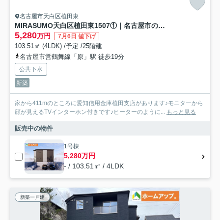
名古屋市天白区植田東
MIRASUMO天白区植田東1507①｜名古屋市の戸建ならホームアップ
5,280
万円
7月6日 値下げ
103.51㎡ (4LDK) /予定 /25階建
名古屋市営鶴舞線「原」駅 徒歩19分
公共下水
新築
家から411mのところに愛知信用金庫植田支店があります♪モニターから
顔が見えるTVインターホン付きです♪ヒーターのように...
もっと見る
販売中の物件
1号棟
5,280万円
- / 103.51㎡ / 4LDK
新築一戸建