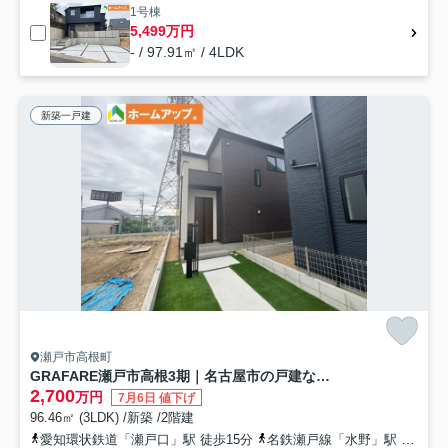
1号棟
5,499万円
- / 97.91㎡ / 4LDK
新築一戸建
瀬戸市高根町
GRAFARE瀬戸市高根3期｜名古屋市の戸建ならホームアップ
2,700
万円
7月6日 値下げ
96.46㎡ (3LDK) /新築 /2階建
愛知環状鉄道「瀬戸口」駅 徒歩15分
名鉄瀬戸線「水野」駅 徒歩22分