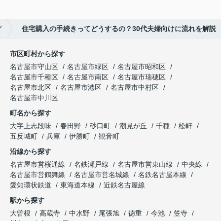
グ
住宅購入の手続きってどうするの？30代夫婦向けに流れを解説
市区町村から探す
名古屋市守山区
名古屋市緑区
名古屋市昭和区
名古屋市千種区
名古屋市南区
名古屋市瑞穂区
名古屋市北区
名古屋市港区
名古屋市中村区
名古屋市中川区
町名から探す
大字上志段味
春田野
砂口町
潮見が丘
千種
松軒
五反城町
兵庫
伊勝町
観音町
沿線から探す
名古屋市営桜通線
名鉄瀬戸線
名古屋市営東山線
中央線
名古屋市営鶴舞線
名古屋市営名城線
名鉄名古屋本線
愛知環状鉄道
東海道本線
近鉄名古屋線
駅から探す
大曽根
高蔵寺
中水野
尾張旭
徳重
今池
笠寺