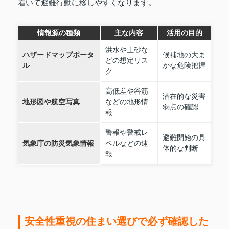
着いて避難行動に移しやすくなります。
情報源の種類
主な内容
活用の目的
洪水や土砂な
ハザードマップポータ
候補地の大ま
どの想定リス
ル
かな危険把握
ク
高低差や谷筋
潜在的な災害
地形図や航空写真
などの地形情
弱点の確認
報
警報や警戒レ
避難開始の具
気象庁の防災気象情報
ベルなどの速
体的な判断
報
安全性重視の住まい選びで必ず確認した