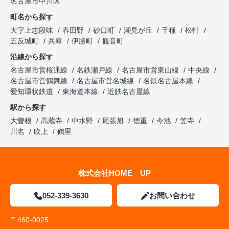
名古屋市中川区
町名から探す
大字上志段味
春田野
砂口町
潮見が丘
千種
松軒
五反城町
兵庫
伊勝町
観音町
沿線から探す
名古屋市営桜通線
名鉄瀬戸線
名古屋市営東山線
中央線
名古屋市営鶴舞線
名古屋市営名城線
名鉄名古屋本線
愛知環状鉄道
東海道本線
近鉄名古屋線
駅から探す
大曽根
高蔵寺
中水野
尾張旭
徳重
今池
笠寺
川名
吹上
鶴里
株式会社HOME UP
052-339-3630
お問い合わせ
〒460-0025