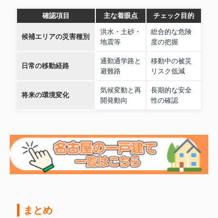
確認項目
主な着眼点
チェック目的
洪水・土砂・
総合的な危険
候補エリアの災害種別
地震等
度の把握
通勤通学路と
移動中の被災
日常の移動経路
避難路
リスク低減
気候変動と再
長期的な安全
将来の環境変化
開発動向
性の確認
まとめ