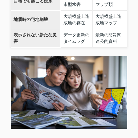
白地でも起こる浸水
市型水害
マップ類
大規模盛土造
大規模盛土造
地震時の宅地崩壊
成地の存在
成地マップ
表示されない新たな災
データ更新の
最新の防災関
害
タイムラグ
連公的資料