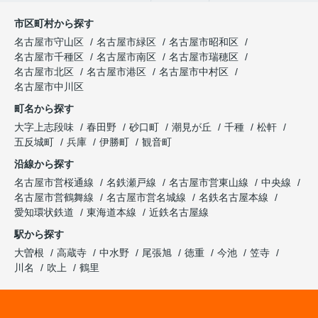
市区町村から探す
名古屋市守山区
名古屋市緑区
名古屋市昭和区
名古屋市千種区
名古屋市南区
名古屋市瑞穂区
名古屋市北区
名古屋市港区
名古屋市中村区
名古屋市中川区
町名から探す
大字上志段味
春田野
砂口町
潮見が丘
千種
松軒
五反城町
兵庫
伊勝町
観音町
沿線から探す
名古屋市営桜通線
名鉄瀬戸線
名古屋市営東山線
中央線
名古屋市営鶴舞線
名古屋市営名城線
名鉄名古屋本線
愛知環状鉄道
東海道本線
近鉄名古屋線
駅から探す
大曽根
高蔵寺
中水野
尾張旭
徳重
今池
笠寺
川名
吹上
鶴里