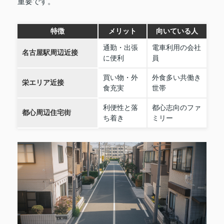
重要です。
特徴
メリット
向いている人
通勤・出張
電車利用の会社
名古屋駅周辺近接
に便利
員
買い物・外
外食多い共働き
栄エリア近接
食充実
世帯
利便性と落
都心志向のファ
都心周辺住宅街
ち着き
ミリー