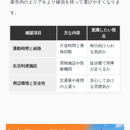
屋市内のエリアをより確信を持って選びやすくなりま
す。
意識したい視
確認項目
主な内容
点
片道時間と乗
毎日続けられ
通勤時間と経路
換回数
る負担か
買物施設や医
徒歩圏で用事
生活利便施設
療機関
が足りるか
交通量や夜間
安心して歩け
周辺環境と安全性
の人通り
る雰囲気か