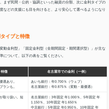
、まず民間・公的・協調といった融資の分類、次に金利タイプの
度などの支援にも目を向けると、より安心して選べるようになり
利タイプと特徴
変動金利型」「固定金利型（全期間固定・期間選択型）」が主な
準について、以下の表をご覧ください。
・特徴
名古屋市での金利（一例）
優遇あり。
あいち銀行：年0.700％（ウェブ）
プランも。
名古屋銀行：年0.875％（変動・最優遇）
が取り扱い。短
名古屋銀行：3年固定 年1.000％、5年固定 年
1.150％、10年固定 年1.650％
中京銀行：5年固定 年0.950％、10年固定 年