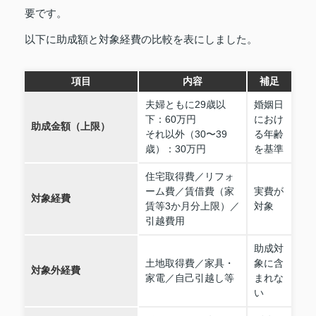
要です。
以下に助成額と対象経費の比較を表にしました。
項目
内容
補足
夫婦ともに29歳以
婚姻日
下：60万円
におけ
助成金額（上限）
それ以外（30〜39
る年齢
歳）：30万円
を基準
住宅取得費／リフォ
ーム費／賃借費（家
実費が
対象経費
賃等3か月分上限）／
対象
引越費用
助成対
土地取得費／家具・
象に含
対象外経費
家電／自己引越し等
まれな
い