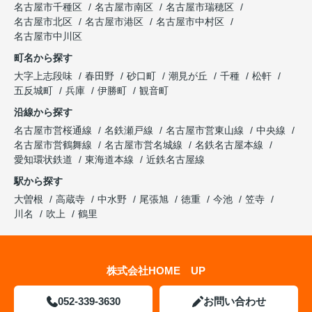
名古屋市千種区
名古屋市南区
名古屋市瑞穂区
名古屋市北区
名古屋市港区
名古屋市中村区
名古屋市中川区
町名から探す
大字上志段味
春田野
砂口町
潮見が丘
千種
松軒
五反城町
兵庫
伊勝町
観音町
沿線から探す
名古屋市営桜通線
名鉄瀬戸線
名古屋市営東山線
中央線
名古屋市営鶴舞線
名古屋市営名城線
名鉄名古屋本線
愛知環状鉄道
東海道本線
近鉄名古屋線
駅から探す
大曽根
高蔵寺
中水野
尾張旭
徳重
今池
笠寺
川名
吹上
鶴里
株式会社HOME UP
052-339-3630
お問い合わせ