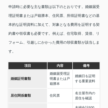
申請時に必要な主な書類は以下のとおりです。婚姻届受
理証明書または戸籍謄本、住民票、所得証明書などの基
本的な証明資料に加えて、対象となる費用を証明する契
約書や領収書も必要です。例えば、住宅取得、賃借、リ
フォーム、引越しにかかった費用の領収書類が該当しま
す。
項目
内容
備考
婚姻届受理証
婚姻日を証明
婚姻証明書類
明書または戸
する重要資料
籍謄本
名古屋市内の
居住関係書類
住民票
居住を確認
夫婦合計500