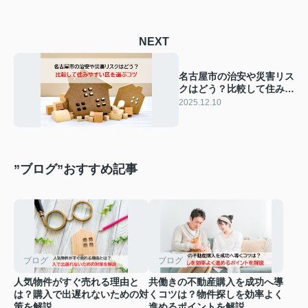
NEXT
名古屋市の治安や災害リス
クはどう？比較して住みや
すい区を選ぶコツ
2025.12.10
”ブログ”おすすめ記事
ブログ
ブログ
人気物件がすぐ売れる理由と
共働きの不動産購入を成功へ導
は？購入で出遅れないための対
くコツは？物件探しを効率よく
策を解説
進めるポイントを解説