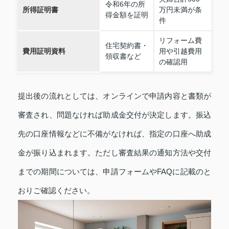
令和6年の所
所得証明書
万円未満が条
得金額を証明
件
リフォーム費
住宅契約書・
費用証明資料
用や引越費用
領収書など
の確認用
提出後の流れとしては、オンラインで申請内容と書類が
審査され、問題なければ助成金交付が決定します。振込
先の口座情報などに不備がなければ、指定の口座へ助成
金が振り込まれます。ただし審査結果の通知方法や交付
までの期間については、申請フォームやFAQに記載のと
おりご確認ください。