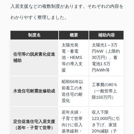
入居支援などの複数制度があります。それぞれの内容を
わかりやすく整理しました。
制度名
概要
補助内容
太陽光発
太陽光1～3万
電・蓄電
円/kW（上限約
住宅等の脱炭素化促進
池・HEMS
30万円）、蓄
補助
等の導入支
電池1.5万
援
円/kWh等
昭和56年以
工事費の80％
前着工の木
木造住宅耐震改修助成
（一般世帯上
造住宅の耐
限150万円）
震化
若年夫婦・
収入下限
子育て世帯
123,000円に引
定住促進住宅入居支援
向けに収入
き下げ、家賃
（若年・子育て世帯）
基準緩和・
20%減額（子