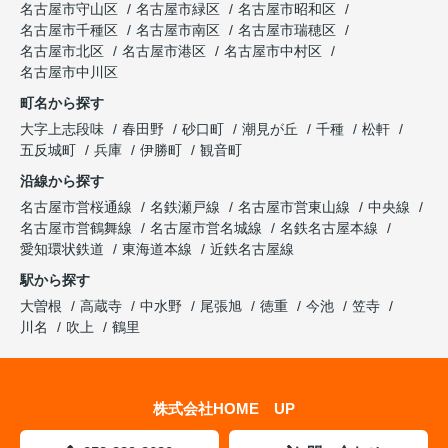
名古屋市守山区
名古屋市緑区
名古屋市昭和区
名古屋市千種区
名古屋市南区
名古屋市瑞穂区
名古屋市北区
名古屋市港区
名古屋市中村区
名古屋市中川区
町名から探す
大字上志段味
春田野
砂口町
潮見が丘
千種
松軒
五反城町
兵庫
伊勝町
観音町
沿線から探す
名古屋市営桜通線
名鉄瀬戸線
名古屋市営東山線
中央線
名古屋市営鶴舞線
名古屋市営名城線
名鉄名古屋本線
愛知環状鉄道
東海道本線
近鉄名古屋線
駅から探す
大曽根
高蔵寺
中水野
尾張旭
徳重
今池
笠寺
川名
吹上
鶴里
株式会社HOME UP