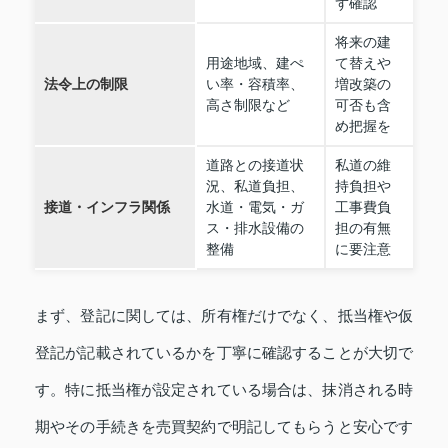
ず確認
将来の建
用途地域、建ぺ
て替えや
法令上の制限
い率・容積率、
増改築の
高さ制限など
可否も含
め把握を
道路との接道状
私道の維
況、私道負担、
持負担や
接道・インフラ関係
水道・電気・ガ
工事費負
ス・排水設備の
担の有無
整備
に要注意
まず、登記に関しては、所有権だけでなく、抵当権や仮
登記が記載されているかを丁寧に確認することが大切で
す。特に抵当権が設定されている場合は、抹消される時
期やその手続きを売買契約で明記してもらうと安心です