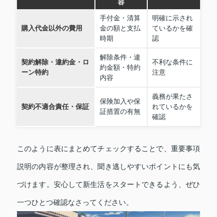
容
手付金・清算
明確に示され
購入代金以外の費用
金の額と支払
ているかを確
時期
認
解除条件・違
契約解除・違約金・ロ
不利な条件に
約金額・特約
ーン特約
注意
内容
義務が果たさ
保険加入や保
契約不適合責任・保証
れているかを
証措置の有無
確認
このように表にまとめてチェックすることで、重要事項
説明の内容が整理され、聞き逃しやすいポイントにも気
づけます。安心して新生活をスタートできるよう、ぜひ
一つひとつ確認なさってください。