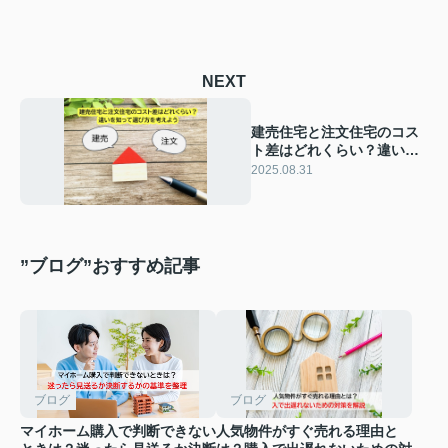
NEXT
建売住宅と注文住宅のコス
ト差はどれくらい？違いを
知って選び方を考えよう
2025.08.31
”ブログ”おすすめ記事
ブログ
ブログ
マイホーム購入で判断できない
人気物件がすぐ売れる理由と