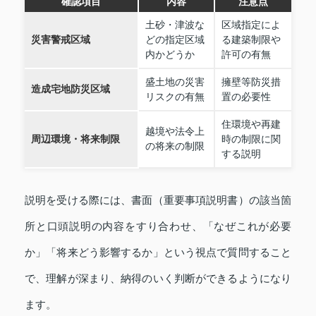
確認項目
内容
注意点
土砂・津波な
区域指定によ
災害警戒区域
どの指定区域
る建築制限や
内かどうか
許可の有無
盛土地の災害
擁壁等防災措
造成宅地防災区域
リスクの有無
置の必要性
住環境や再建
越境や法令上
周辺環境・将来制限
時の制限に関
の将来の制限
する説明
説明を受ける際には、書面（重要事項説明書）の該当箇
所と口頭説明の内容をすり合わせ、「なぜこれが必要
か」「将来どう影響するか」という視点で質問すること
で、理解が深まり、納得のいく判断ができるようになり
ます。