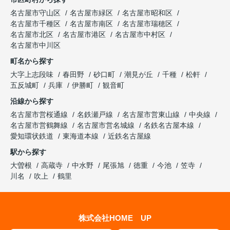
名古屋市守山区
名古屋市緑区
名古屋市昭和区
名古屋市千種区
名古屋市南区
名古屋市瑞穂区
名古屋市北区
名古屋市港区
名古屋市中村区
名古屋市中川区
町名から探す
大字上志段味
春田野
砂口町
潮見が丘
千種
松軒
五反城町
兵庫
伊勝町
観音町
沿線から探す
名古屋市営桜通線
名鉄瀬戸線
名古屋市営東山線
中央線
名古屋市営鶴舞線
名古屋市営名城線
名鉄名古屋本線
愛知環状鉄道
東海道本線
近鉄名古屋線
駅から探す
大曽根
高蔵寺
中水野
尾張旭
徳重
今池
笠寺
川名
吹上
鶴里
株式会社HOME UP