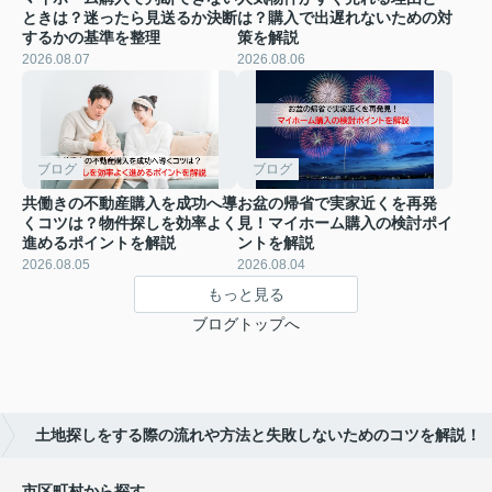
ときは？迷ったら見送るか決断
は？購入で出遅れないための対
するかの基準を整理
策を解説
2026.08.07
2026.08.06
ブログ
ブログ
共働きの不動産購入を成功へ導
お盆の帰省で実家近くを再発
くコツは？物件探しを効率よく
見！マイホーム購入の検討ポイ
進めるポイントを解説
ントを解説
2026.08.05
2026.08.04
もっと見る
ブログトップへ
土地探しをする際の流れや方法と失敗しないためのコツを解説！
市区町村から探す