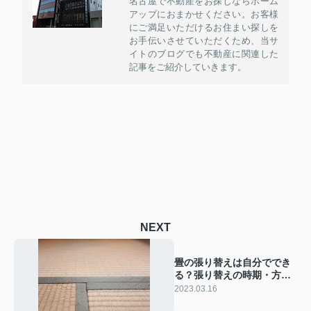
名古屋で不動産をお探しならホーム
アップにおまかせください。お客様
にご満足いただけるお住まい探しを
お手伝いさせていただくため、当サ
イトのブログでも不動産に関連した
記事をご紹介していきます。
NEXT
畳の張り替えは自分ででき
る？張り替えの時期・方
法・かかる費用をご紹介！
2023.03.16