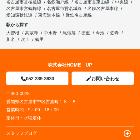
名古屋市営桜通線
名鉄瀬戸線
名古屋市営東山線
中央線
名古屋市営鶴舞線
名古屋市営名城線
名鉄名古屋本線
愛知環状鉄道
東海道本線
近鉄名古屋線
駅から探す
大曽根
高蔵寺
中水野
尾張旭
徳重
今池
笠寺
川名
吹上
鶴里
株式会社HOME UP
052-339-3630
お問い合わせ
〒460-0025
愛知県名古屋市中区古渡町１８－８
営業時間：
9：00～18：00
定休日：
水曜定休
スタッフブログ