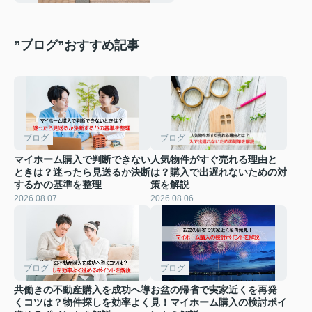
”ブログ”おすすめ記事
ブログ
ブログ
マイホーム購入で判断できない
人気物件がすぐ売れる理由と
ときは？迷ったら見送るか決断
は？購入で出遅れないための対
するかの基準を整理
策を解説
2026.08.07
2026.08.06
ブログ
ブログ
共働きの不動産購入を成功へ導
お盆の帰省で実家近くを再発
くコツは？物件探しを効率よく
見！マイホーム購入の検討ポイ