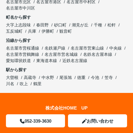
名古屋市北区
名古屋市港区
名古屋市中村区
名古屋市中川区
町名から探す
大字上志段味
春田野
砂口町
潮見が丘
千種
松軒
五反城町
兵庫
伊勝町
観音町
沿線から探す
名古屋市営桜通線
名鉄瀬戸線
名古屋市営東山線
中央線
名古屋市営鶴舞線
名古屋市営名城線
名鉄名古屋本線
愛知環状鉄道
東海道本線
近鉄名古屋線
駅から探す
大曽根
高蔵寺
中水野
尾張旭
徳重
今池
笠寺
川名
吹上
鶴里
株式会社HOME UP
052-339-3630
お問い合わせ