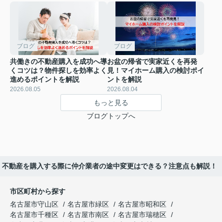
ブログ
ブログ
共働きの不動産購入を成功へ導
お盆の帰省で実家近くを再発
くコツは？物件探しを効率よく
見！マイホーム購入の検討ポイ
進めるポイントを解説
ントを解説
2026.08.05
2026.08.04
もっと見る
ブログトップへ
不動産を購入する際に仲介業者の途中変更はできる？注意点も解説！
市区町村から探す
名古屋市守山区
名古屋市緑区
名古屋市昭和区
名古屋市千種区
名古屋市南区
名古屋市瑞穂区