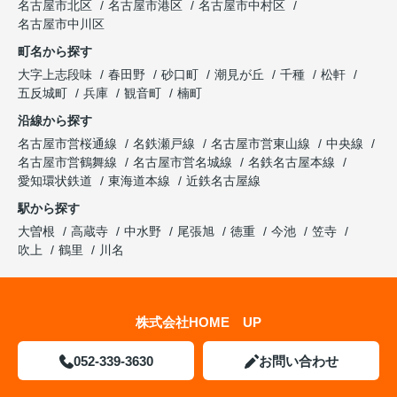
名古屋市北区
名古屋市港区
名古屋市中村区
名古屋市中川区
町名から探す
大字上志段味
春田野
砂口町
潮見が丘
千種
松軒
五反城町
兵庫
観音町
楠町
沿線から探す
名古屋市営桜通線
名鉄瀬戸線
名古屋市営東山線
中央線
名古屋市営鶴舞線
名古屋市営名城線
名鉄名古屋本線
愛知環状鉄道
東海道本線
近鉄名古屋線
駅から探す
大曽根
高蔵寺
中水野
尾張旭
徳重
今池
笠寺
吹上
鶴里
川名
株式会社HOME UP
052-339-3630
お問い合わせ