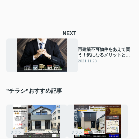
NEXT
再建築不可物件をあえて買
う！気になるメリットとデ
メリットや注意点とは？
2021.11.23
”チラシ”おすすめ記事
チラシ
チラシ