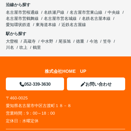
沿線から探す
名古屋市営桜通線
名鉄瀬戸線
名古屋市営東山線
中央線
名古屋市営鶴舞線
名古屋市営名城線
名鉄名古屋本線
愛知環状鉄道
東海道本線
近鉄名古屋線
駅から探す
大曽根
高蔵寺
中水野
尾張旭
徳重
今池
笠寺
川名
吹上
鶴里
株式会社HOME UP
052-339-3630
お問い合わせ
〒460-0025
愛知県名古屋市中区古渡町１８－８
営業時間：
9：00～18：00
定休日：
水曜定休