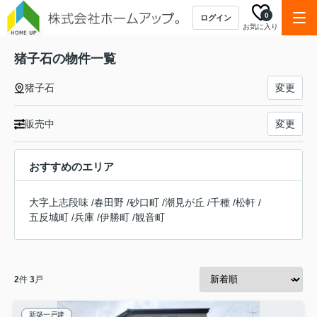
0
ログイン
お気に入り
猪子石の物件一覧
猪子石
変更
販売中
変更
おすすめのエリア
大字上志段味
/
春田野
/
砂口町
/
潮見が丘
/
千種
/
松軒
/
五反城町
/
兵庫
/
伊勝町
/
観音町
2
件
3
戸
新築一戸建