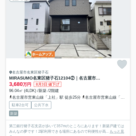
名古屋市名東区猪子石
MIRASUMO名東区猪子石12104②｜名古屋市の戸建ならホームアップ
3,680
万円
8月3日 値下げ
96.04㎡ (4LDK) /新築 /2階建
名古屋市営東山線「上社」駅 徒歩25分
名古屋市営東山線「本郷」駅 バス7分 名古屋市営「名東図書館」 停歩6分
駐車2台可
公共下水
新築
第三銀行猪子石支店が歩いて357mのところにあります！新築戸建ては
みんなの夢です！2駅利用できる場所にあるので利便性が高...
もっと見