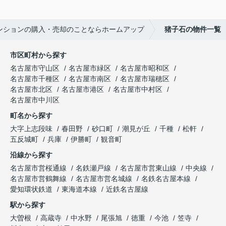
ンションの購入・売却のことならホームアップ
猪子石の物件一覧
市区町村から探す
名古屋市守山区
名古屋市緑区
名古屋市昭和区
名古屋市千種区
名古屋市南区
名古屋市瑞穂区
名古屋市北区
名古屋市港区
名古屋市中村区
名古屋市中川区
町名から探す
大字上志段味
春田野
砂口町
潮見が丘
千種
松軒
五反城町
兵庫
伊勝町
観音町
沿線から探す
名古屋市営桜通線
名鉄瀬戸線
名古屋市営東山線
中央線
名古屋市営鶴舞線
名古屋市営名城線
名鉄名古屋本線
愛知環状鉄道
東海道本線
近鉄名古屋線
駅から探す
大曽根
高蔵寺
中水野
尾張旭
徳重
今池
笠寺