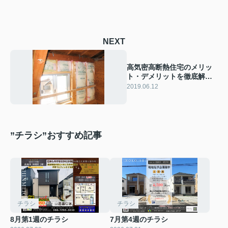
NEXT
高気密高断熱住宅のメリッ
ト・デメリットを徹底解説
します！
2019.06.12
”チラシ”おすすめ記事
チラシ
チラシ
8月第1週のチラシ
7月第4週のチラシ