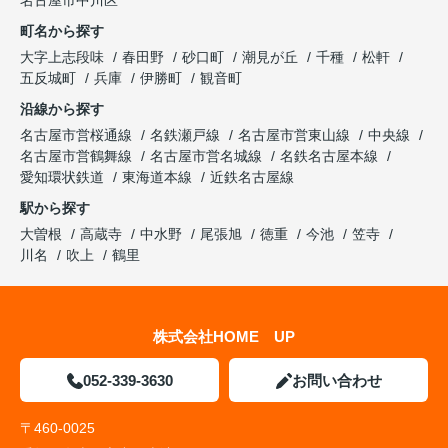
名古屋市中川区
町名から探す
大字上志段味
春田野
砂口町
潮見が丘
千種
松軒
五反城町
兵庫
伊勝町
観音町
沿線から探す
名古屋市営桜通線
名鉄瀬戸線
名古屋市営東山線
中央線
名古屋市営鶴舞線
名古屋市営名城線
名鉄名古屋本線
愛知環状鉄道
東海道本線
近鉄名古屋線
駅から探す
大曽根
高蔵寺
中水野
尾張旭
徳重
今池
笠寺
川名
吹上
鶴里
株式会社HOME UP
052-339-3630
お問い合わせ
〒460-0025