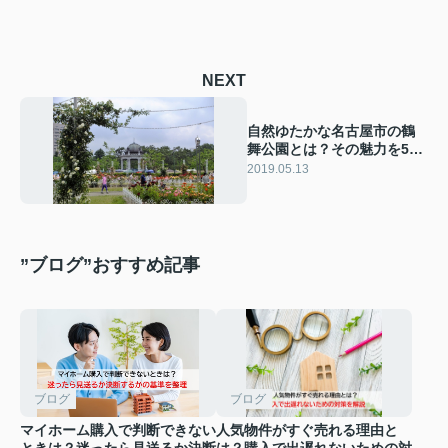
NEXT
自然ゆたかな名古屋市の鶴
舞公園とは？その魅力を5つ
ご紹介！
2019.05.13
”ブログ”おすすめ記事
ブログ
ブログ
マイホーム購入で判断できない
人気物件がすぐ売れる理由と
ときは？迷ったら見送るか決断
は？購入で出遅れないための対