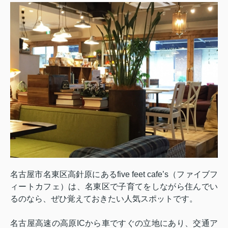
名古屋市名東区高針原にある
five feet cafe’s
（ファイブフ
ィートカフェ）は、名東区で子育てをしながら住んでい
るのなら、ぜひ覚えておきたい人気スポットです。
名古屋高速の高原
IC
から車ですぐの立地にあり、交通ア