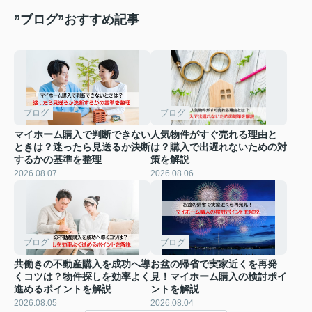
”ブログ”おすすめ記事
ブログ
ブログ
マイホーム購入で判断できない
人気物件がすぐ売れる理由と
ときは？迷ったら見送るか決断
は？購入で出遅れないための対
するかの基準を整理
策を解説
2026.08.07
2026.08.06
ブログ
ブログ
共働きの不動産購入を成功へ導
お盆の帰省で実家近くを再発
くコツは？物件探しを効率よく
見！マイホーム購入の検討ポイ
進めるポイントを解説
ントを解説
2026.08.05
2026.08.04