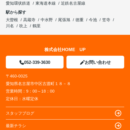
愛知環状鉄道
東海道本線
近鉄名古屋線
駅から探す
大曽根
高蔵寺
中水野
尾張旭
徳重
今池
笠寺
川名
吹上
鶴里
株式会社HOME UP
052-339-3630
お問い合わせ
〒460-0025
愛知県名古屋市中区古渡町１８－８
営業時間：
9：00～18：00
定休日：
水曜定休
スタッフブログ
最新チラシ