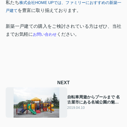
私たち
株式会社HOME UP
では、ファミリーにおすすめの新築一
を豊富に取り揃えております。
戸建て
新築一戸建ての購入をご検討されている方はぜひ、当社
までお気軽に
ください。
お問い合わせ
NEXT
自転車周遊からプールまで 名
古屋市にある名城公園の魅力
をご紹介！
2019.04.10