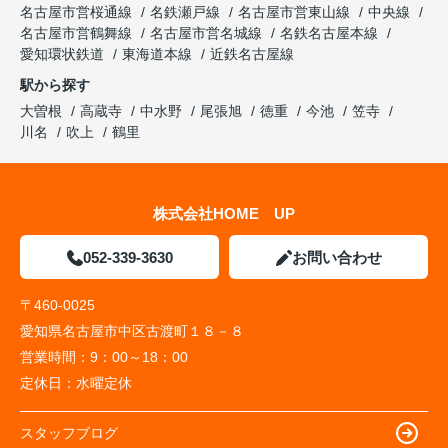
名古屋市営桜通線
名鉄瀬戸線
名古屋市営東山線
中央線
名古屋市営鶴舞線
名古屋市営名城線
名鉄名古屋本線
愛知環状鉄道
東海道本線
近鉄名古屋線
駅から探す
大曽根
高蔵寺
中水野
尾張旭
徳重
今池
笠寺
川名
吹上
鶴里
株式会社HOME UP
052-339-3630
お問い合わせ
〒460-0025
愛知県名古屋市中区古渡町１８－８
営業時間：
9：00～18：00
定休日：
水曜定休
スタッフブログ