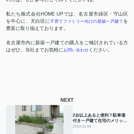
私たち株式会社
HOME UP
では、名古屋市緑区・守山区
を中心に、天白区に
を
子育てファミリー向けの新築一戸建て
豊富に取り揃えております。
名古屋市内に新築一戸建ての購入をご検討されている方
はぜひ、当社までお気軽に
ください。
お問い合わせ
NEXT
2台以上あると便利？駐車場
付き一戸建て住宅のメリット
とは！？
2019.03.04