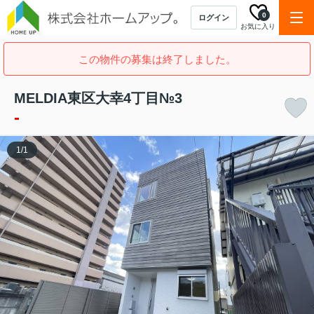
0
ログイン
お気に入り
この物件の募集は終了しました。
MELDIA東区大幸4丁目№3
-
1
/
1