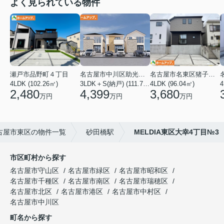
よく見られている物件
瀬戸市品野町４丁目
名古屋市中川区助光１丁目
名古屋市名東区猪子石１丁目
4LDK (102.26㎡)
3LDK＋S(納戸) (111.78㎡)
4LDK (96.04㎡)
4
2,480
4,399
3,680
万円
万円
万円
古屋市東区の物件一覧
砂田橋駅
MELDIA東区大幸4丁目№3
市区町村から探す
名古屋市守山区
名古屋市緑区
名古屋市昭和区
名古屋市千種区
名古屋市南区
名古屋市瑞穂区
名古屋市北区
名古屋市港区
名古屋市中村区
名古屋市中川区
町名から探す