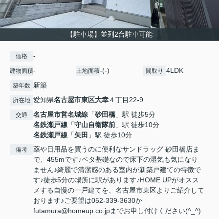
【駐車場】並列2台駐車可能
-
価格
-
-(-)
4LDK
建物面積
土地面積
間取り
新築
築年数
愛知県
名古屋市東区
大幸
４丁目22-9
所在地
名古屋市営名城線
「
砂田橋
」駅 徒歩5分
交通
名鉄瀬戸線
「
守山自衛隊前
」駅 徒歩10分
名鉄瀬戸線
「
矢田
」駅 徒歩10分
薬や日用品を買うのに便利なサンドラッグ 砂田橋店ま
備考
で、455mです♪ベタ基礎なので床下の湿気も気になり
ません♪綺麗で清潔感のある室内が新築戸建ての特徴で
す♪徒歩5分の場所に駅があります♪HOME UPがオスス
メする自慢の一戸建てを、名古屋市東区よりご紹介して
おります♪ご要望は052-339-3630か
futamura@homeup.co.jpまでお申し付けください(^_^)