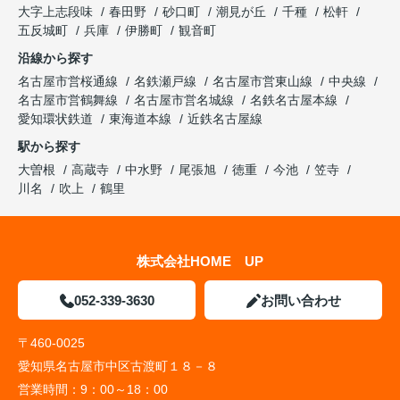
大字上志段味
春田野
砂口町
潮見が丘
千種
松軒
五反城町
兵庫
伊勝町
観音町
沿線から探す
名古屋市営桜通線
名鉄瀬戸線
名古屋市営東山線
中央線
名古屋市営鶴舞線
名古屋市営名城線
名鉄名古屋本線
愛知環状鉄道
東海道本線
近鉄名古屋線
駅から探す
大曽根
高蔵寺
中水野
尾張旭
徳重
今池
笠寺
川名
吹上
鶴里
株式会社HOME UP
052-339-3630
お問い合わせ
〒460-0025
愛知県名古屋市中区古渡町１８－８
営業時間：
9：00～18：00