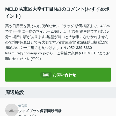
MELDIA東区大幸4丁目№3のコメント(おすすめポ
イント)
薬や日用品を買うのに便利なサンドラッグ 砂田橋店まで、455m
です♪一生に一度のマイホーム探しは、ぜひ新築戸建てで♪徒歩5
分の場所に駅があります♪地盤が弱いと大惨事になりかねません
ので地盤調査はとても大切です♪名古屋市営名城線砂田橋近辺で
満足のいく一戸建てを見つけましょう♪052-339-3630、
futamura@homeup.co.jpから、ご希望の条件をHOME UPまでお
聞かせください(#^^#)
お問い合わせ
無料
周辺施設
保育園
ウィズブック保育園砂田橋