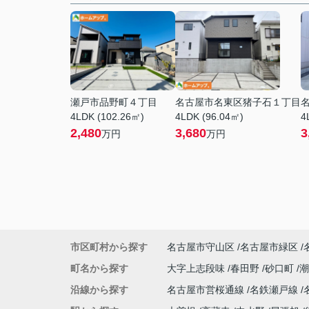
瀬戸市品野町４丁目
名古屋市名東区猪子石１丁目
4LDK (102.26㎡)
4LDK (96.04㎡)
4
2,480
3,680
3
万円
万円
市区町村から探す
名古屋市守山区
名古屋市緑区
町名から探す
大字上志段味
春田野
砂口町
沿線から探す
名古屋市営桜通線
名鉄瀬戸線