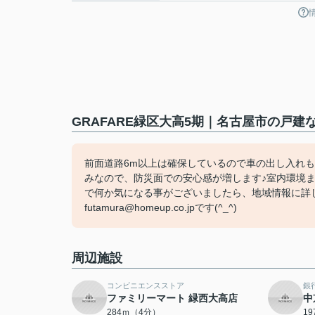
GRAFARE緑区大高5期｜名古屋市の戸建
前面道路6m以上は確保しているので車の出し入れも
みなので、防災面での安心感が増します♪室内環境
で何か気になる事がございましたら、地域情報に詳し
futamura@homeup.co.jpです(^_^)
周辺施設
コンビニエンスストア
銀
ファミリーマート 緑西大高店
中
284ｍ（4分）
1