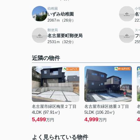
幼稚園
小
いずみ幼稚園
名
2067ｍ（26分）
2
郵便局
ス
名古屋要町郵便局
フ
2531ｍ（32分）
2
近隣の物件
名古屋市緑区梅里２丁目
名古屋市緑区徳重３丁目
4LDK (97.91㎡)
5LDK (106.20㎡)
4
5,499
4,999
4
万円
万円
よく見られている物件