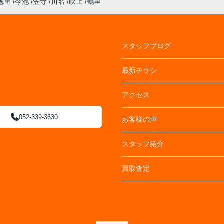
徳重
今池
笠寺
川名
吹上
鶴里
スタッフブログ
最新チラシ
アクセス
052-339-3630
お客様の声
スタッフ紹介
買取査定