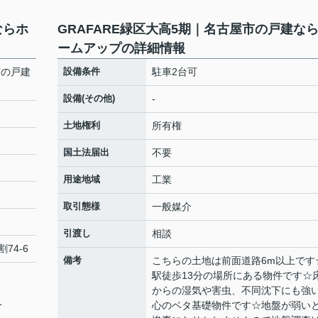
ならホ
GRAFARE緑区大高5期｜名古屋市の戸建な
ームアップの詳細情報
市の戸建
設備条件
駐車2台可
設備(その他)
-
土地権利
所有権
国土法届出
不要
用途地域
工業
取引態様
一般媒介
引渡し
相談
74-6
備考
こちらの土地は前面道路6m以上です
駅徒歩13分の場所にある物件です☆
からの湿気や害虫、不同沈下にも強
分
心のベタ基礎物件です☆地盤が弱い