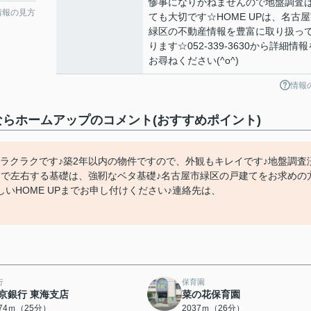
惨事になりかねませんので地盤調査
情報の見方
ても大切です☆HOME UPは、名古
緑区の不動産情報を豊富に取り扱っ
ります☆052-339-3630から詳細情報
お尋ねください(^o^)
情報
ならホームアップのコメント(おすすめポイント)
ラクラクです♪築2年以内の物件ですので、外観もキレイです♪地盤調査
まで左右する基礎は、強靭なベタ基礎♪名古屋市緑区の戸建てをお求めの
いHOME UPまでお申し付けください♪連絡先は、
行
保育園
京銀行 東海支店
菜の花保育園
974ｍ（25分）
2037ｍ（26分）