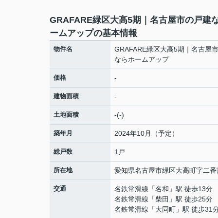
GRAFARE緑区大高5期｜名古屋市の戸建
ームアップの基本情報
物件名
GRAFARE緑区大高5期｜名古屋
ならホームアップ
価格
-
建物面積
-
土地面積
-(-)
築年月
2024年10月（予定）
総戸数
1戸
所在地
愛知県
名古屋市緑区
大高町
字二番割
交通
名鉄常滑線
「
名和
」駅 徒歩13分
名鉄常滑線
「
柴田
」駅 徒歩25分
名鉄常滑線
「
大同町
」駅 徒歩31