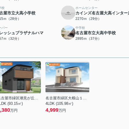
学校
ホームセンター
古屋市立大高小学校
カインズ名古屋大高インター
215ｍ（28分）
2270ｍ（29分）
ーパー
中学校
レッシュプラザナルハマ
名古屋市立大高中学校
557ｍ（32分）
2895ｍ（37分）
名古屋市緑区潮見が丘２丁目
名古屋市緑区大根山１丁目
LDK (93.15㎡)
4LDK (105.98㎡)
,380
4,999
万円
万円