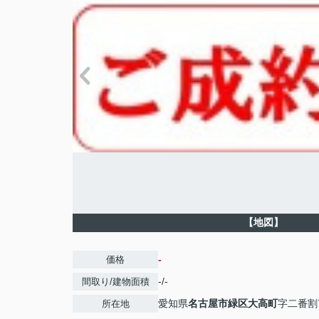
【地図】
-
価格
-/-
間取り/建物面積
愛知県
名古屋市緑区
大高町
字二番割7
所在地