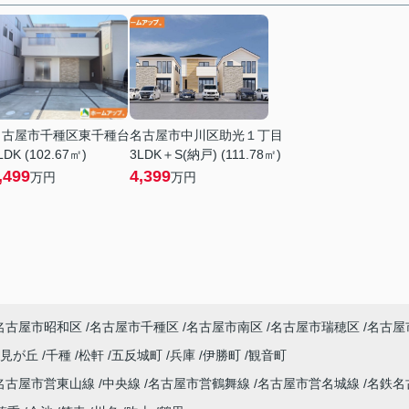
名古屋市千種区東千種台
名古屋市中川区助光１丁目
LDK (102.67㎡)
3LDK＋S(納戸) (111.78㎡)
,499
4,399
万円
万円
名古屋市昭和区
名古屋市千種区
名古屋市南区
名古屋市瑞穂区
名古屋
潮見が丘
千種
松軒
五反城町
兵庫
伊勝町
観音町
名古屋市営東山線
中央線
名古屋市営鶴舞線
名古屋市営名城線
名鉄名