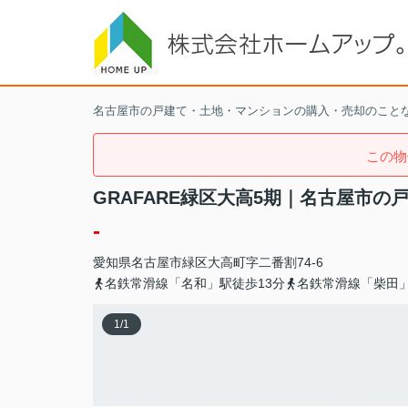
名古屋市の戸建て・土地・マンションの購入・売却のこと
この物
GRAFARE緑区大高5期｜名古屋市の
-
愛知県
名古屋市緑区
大高町
字二番割74-6
名鉄常滑線「名和」駅徒歩13分
名鉄常滑線「柴田」
1
/
1