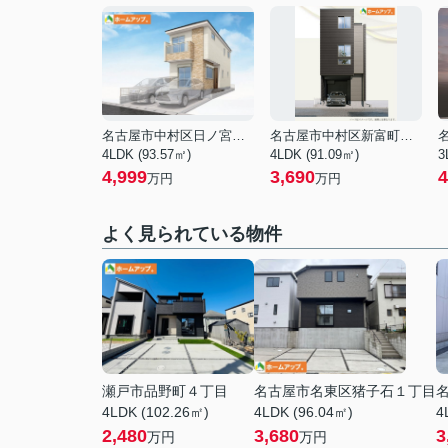
名古屋市中村区日ノ宮町４丁目
名古屋市中村区新富町３丁目
4LDK (93.57㎡)
4LDK (91.09㎡)
3
4,999
3,690
4
万円
万円
よく見られている物件
瀬戸市品野町４丁目
名古屋市名東区猪子石１丁目
4LDK (102.26㎡)
4LDK (96.04㎡)
4
2,480
3,680
3
万円
万円