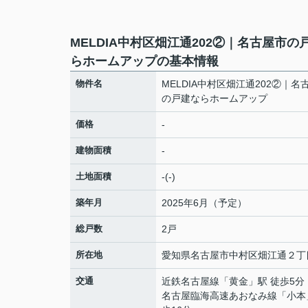
MELDIA中村区畑江通202②｜名古屋市の
らホームアップの基本情報
物件名
MELDIA中村区畑江通202②｜名
の戸建ならホームアップ
価格
-
建物面積
-
土地面積
-(-)
築年月
2025年6月（予定）
総戸数
2戸
所在地
愛知県
名古屋市中村区
畑江通
２丁
交通
近鉄名古屋線
「
黄金
」駅 徒歩5分
名古屋臨海高速あおなみ線
「
小本