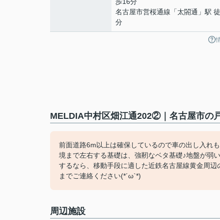
歩16分
名古屋市営桜通線
「
太閤通
」駅 徒
分
MELDIA中村区畑江通202②｜名古屋市
前面道路6m以上は確保しているので車の出し入れも
境まで左右する基礎は、強靭なベタ基礎♪地盤が弱
するなら、移動手段に適した近鉄名古屋線黄金周辺の一戸建てはい
までご連絡ください(*´ω`*)
周辺施設