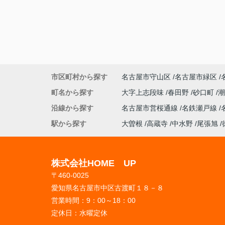
市区町村から探す
名古屋市守山区
名古屋市緑区
町名から探す
大字上志段味
春田野
砂口町
沿線から探す
名古屋市営桜通線
名鉄瀬戸線
駅から探す
大曽根
高蔵寺
中水野
尾張旭
株式会社HOME UP
〒460-0025
愛知県名古屋市中区古渡町１８－８
営業時間：
9：00～18：00
定休日：
水曜定休