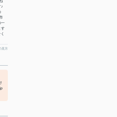
ね
♪
の
市
の一
ます
せく
の見方
け
p