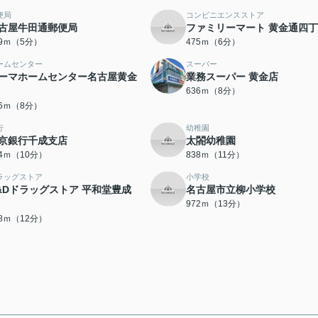
便局
コンビニエンスストア
古屋牛田通郵便局
ファミリーマート 黄金通四
99ｍ（5分）
475ｍ（6分）
ームセンター
スーパー
ーマホームセンター名古屋黄金
業務スーパー 黄金店
636ｍ（8分）
66ｍ（8分）
行
幼稚園
京銀行千成支店
太閤幼稚園
64ｍ（10分）
838ｍ（11分）
ラッグストア
小学校
&Dドラッグストア 平和堂豊成
名古屋市立柳小学校
972ｍ（13分）
18ｍ（12分）