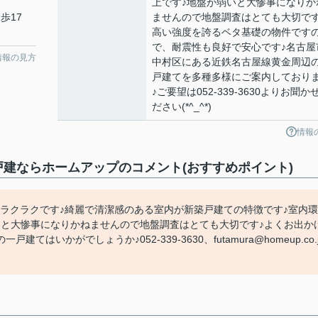
上です♪地盤が弱いと大惨事になりか
歩17
ませんので地盤調査はとても大切です
高い強度を誇るベタ基礎の物件です
で、耐震性も良好で安心です♪名古屋
情報の見方
中村区にある近鉄名古屋線黄金周辺
戸建てを多種多様にご案内しており
♪ご要望は052-339-3630よりお聞か
ださい(*^_^*)
情報
の戸建ならホームアップのコメント(おすすめポイント)
ラクラクです♪綺麗で清潔感のある室内が新築戸建ての特徴です♪室内環
いと大惨事になりかねませんので地盤調査はとても大切です♪よくお出か
かがでしょうか♪052-339-3630、futamura@homeup.co.j