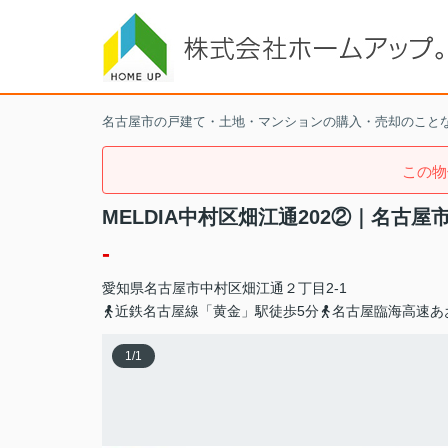
名古屋市の戸建て・土地・マンションの購入・売却のこと
この物
MELDIA中村区畑江通202②｜名古
-
愛知県
名古屋市中村区
畑江通
２丁目2-1
近鉄名古屋線「黄金」駅徒歩5分
名古屋臨海高速あ
1
/
1