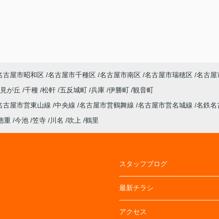
名古屋市昭和区
名古屋市千種区
名古屋市南区
名古屋市瑞穂区
名古屋
潮見が丘
千種
松軒
五反城町
兵庫
伊勝町
観音町
名古屋市営東山線
中央線
名古屋市営鶴舞線
名古屋市営名城線
名鉄名
徳重
今池
笠寺
川名
吹上
鶴里
スタッフブログ
最新チラシ
アクセス