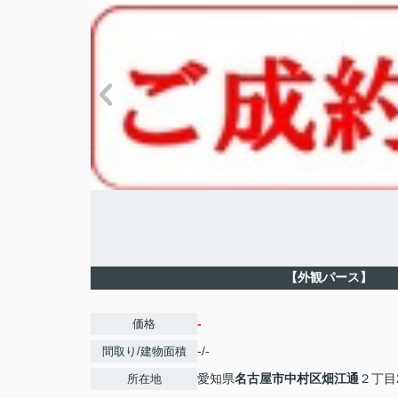
【外観パース】
-
価格
-/-
間取り/建物面積
愛知県
名古屋市中村区
畑江通
２丁目2
所在地