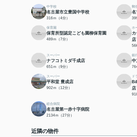
中学校
郵
名古屋市立豊国中学校
名
316ｍ（4分）
3
保育園
ホ
保育所型認定こども園柳保育園
カ
489ｍ（7分）
店
5
スーパー
銀
ナフコトミダ千成店
中
651ｍ（9分）
7
スーパー
ド
平和堂 豊成店
B
902ｍ（12分）
店
9
総合病院
名古屋第一赤十字病院
2134ｍ（27分）
近隣の物件