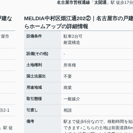
名古屋市営桜通線
「
太閤通
」駅 徒歩17
戸建な
MELDIA中村区畑江通202②｜名古屋市の戸
らホームアップの詳細情報
古屋市
設備条件
駐車2台可
耐震構造
設備(その他)
-
土地権利
所有権
国土法届出
不要
用途地域
商業
取引態様
一般媒介
目2-1
引渡し
相談
備考
駅まで徒歩5分なので、移動時間を短
」駅 徒
できます♪こちらの土地は前面道路6