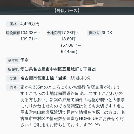
【外観パース】
4,499万円
価格
104.33㎡～
17.26坪～
3LDK
建物面積
土地面積
間取り
109.71㎡
18.89坪
(57.06㎡～
62.45㎡)
予定
築年数
愛知県
名古屋市中村区
五反城町
６丁目29
所在地
名古屋市営東山線
「
岩塚
」駅 徒歩3分
交通
家から335mのところにあいち銀行 岩塚支店がありま
備考
す！こちらの土地は前面道路6m以上です！こだわりの
ある方も多い、新築の戸建て物件！地盤が弱いと大惨事
になりかねませんので地盤調査はとても大切です！名古
屋市営東山線岩塚近辺で戸建て情報をお探しの方は、名
古屋市中村区の情報数が豊富なHOME UPにお任せくだ
さい！ご利用をお待ちしております(*^_^*)