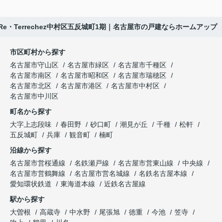
Re・Terrechez中村区五反城町1期｜名古屋市の戸建ならホームアップ
市区町村から探す
名古屋市守山区
名古屋市緑区
名古屋市千種区
名古屋市南区
名古屋市昭和区
名古屋市瑞穂区
名古屋市北区
名古屋市港区
名古屋市中村区
名古屋市中川区
町名から探す
大字上志段味
春田野
砂口町
潮見が丘
千種
松軒
五反城町
兵庫
観音町
楠町
沿線から探す
名古屋市営桜通線
名鉄瀬戸線
名古屋市営東山線
中央線
名古屋市営鶴舞線
名古屋市営名城線
名鉄名古屋本線
愛知環状鉄道
東海道本線
近鉄名古屋線
駅から探す
大曽根
高蔵寺
中水野
尾張旭
徳重
今池
笠寺