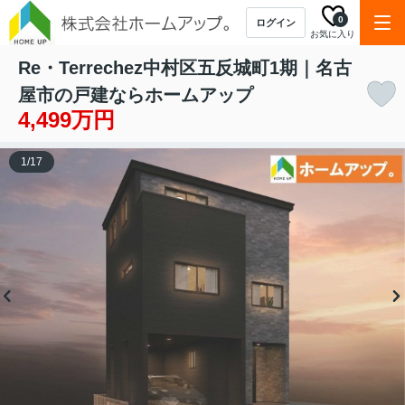
0
ログイン
お気に入り
Re・Terrechez中村区五反城町1期｜名古
屋市の戸建ならホームアップ
4,499万円
1
/
17