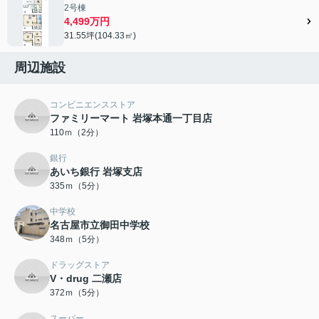
2号棟
4,499万円
31.55坪(104.33㎡)
周辺施設
コンビニエンスストア
ファミリーマート 岩塚本通一丁目店
110ｍ（2分）
銀行
あいち銀行 岩塚支店
335ｍ（5分）
中学校
名古屋市立御田中学校
348ｍ（5分）
ドラッグストア
V・drug 二瀬店
372ｍ（5分）
スーパー