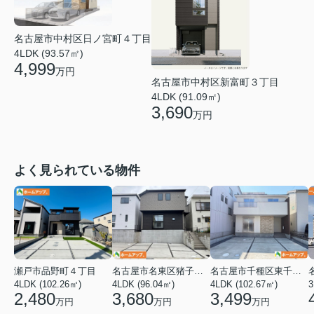
名古屋市中村区日ノ宮町４丁目
4LDK (93.57㎡)
4,999
万円
名古屋市中村区新富町３丁目
4LDK (91.09㎡)
3,690
万円
よく見られている物件
瀬戸市品野町４丁目
名古屋市名東区猪子石１丁目
名古屋市千種区東千種台
4LDK (102.26㎡)
4LDK (96.04㎡)
4LDK (102.67㎡)
2,480
3,680
3,499
万円
万円
万円