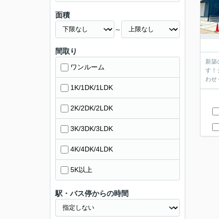
面積
～
間取り
新築
ワンルーム
す！
わせ
1K/1DK/1LDK
2K/2DK/2LDK
3K/3DK/3LDK
4K/4DK/4LDK
5K以上
駅・バス停からの時間