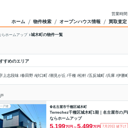
営業時間
ホーム
物件検索
オープンハウス情報
買取査定
城木町の物件一覧
ならホームアップ
すすめのエリア
字上志段味
/
春田野
/
砂口町
/
潮見が丘
/
千種
/
松軒
/
五反城町
/
兵庫
/
伊勝
戸
一戸建
名古屋市千種区
城木町
Terrechez千種区城木町1期｜名古屋市の戸
ならホームアップ
5,199
5,499
7月20日 値下げ
万円～
万円