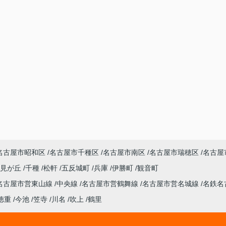
名古屋市昭和区
名古屋市千種区
名古屋市南区
名古屋市瑞穂区
名古屋
潮見が丘
千種
松軒
五反城町
兵庫
伊勝町
観音町
名古屋市営東山線
中央線
名古屋市営鶴舞線
名古屋市営名城線
名鉄名
徳重
今池
笠寺
川名
吹上
鶴里