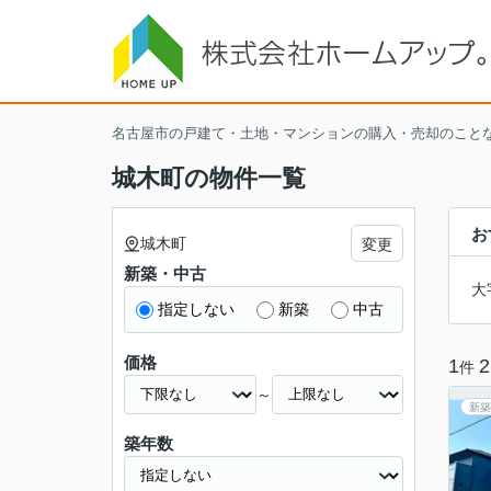
名古屋市の戸建て・土地・マンションの購入・売却のこと
城木町の物件一覧
お
城木町
変更
新築・中古
大
指定しない
新築
中古
価格
1
2
件
～
新築
築年数