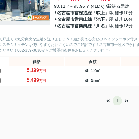
98.12㎡～98.95㎡ (4LDK) /新築 /2階建
名古屋市営桜通線
「
吹上
」駅 徒歩10分
名古屋市営東山線
「
池下
」駅 徒歩16分
名古屋市営鶴舞線
「
川名
」駅 徒歩18分
の戸建てで気分爽快な生活を送りましょう！顔が見える安心のTVインターホン付き
システムキッチンは使いやすく汚れにくいのでご好評です！名古屋市千種区で永住する
ください！052-339-3630からご希望の条件をお伝えください(^_^)
価格
面積
5,199
98.12㎡
万円
5,499
98.95㎡
万円
1