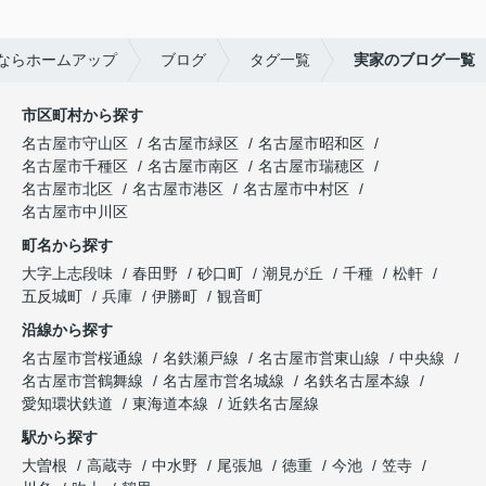
ならホームアップ
ブログ
タグ一覧
実家のブログ一覧
市区町村から探す
名古屋市守山区
名古屋市緑区
名古屋市昭和区
名古屋市千種区
名古屋市南区
名古屋市瑞穂区
名古屋市北区
名古屋市港区
名古屋市中村区
名古屋市中川区
町名から探す
大字上志段味
春田野
砂口町
潮見が丘
千種
松軒
五反城町
兵庫
伊勝町
観音町
沿線から探す
名古屋市営桜通線
名鉄瀬戸線
名古屋市営東山線
中央線
名古屋市営鶴舞線
名古屋市営名城線
名鉄名古屋本線
愛知環状鉄道
東海道本線
近鉄名古屋線
駅から探す
大曽根
高蔵寺
中水野
尾張旭
徳重
今池
笠寺