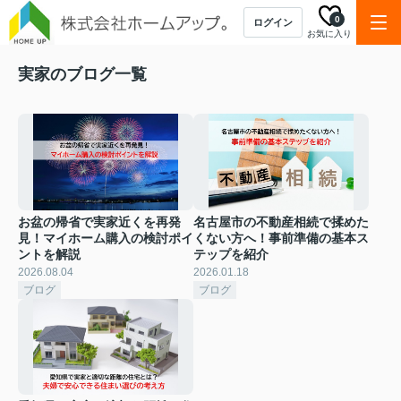
0
ログイン
お気に入り
実家のブログ一覧
お盆の帰省で実家近くを再発
名古屋市の不動産相続で揉めた
見！マイホーム購入の検討ポイ
くない方へ！事前準備の基本ス
ントを解説
テップを紹介
2026.08.04
2026.01.18
ブログ
ブログ