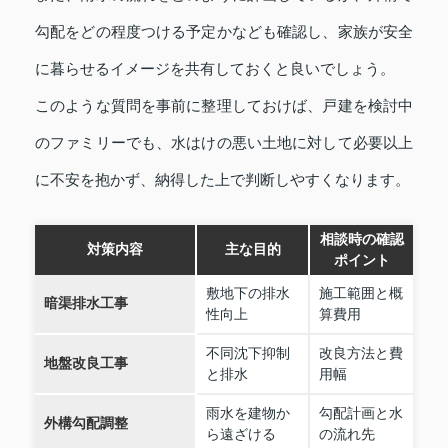
勾配をどの程度つける予定かなども確認し、家族が安全
に暮らせるイメージを共有しておくと良いでしょう。
このような質問を事前に整理しておけば、戸建を検討中
のファミリーでも、水はけの悪い土地に対して必要以上
に不安を抱かず、納得した上で判断しやすくなります。
相談時の確認
対策内容
主な目的
ポイント
敷地下の排水
施工範囲と概
暗渠排水工事
性向上
算費用
不同沈下抑制
改良方法と費
地盤改良工事
と排水
用幅
雨水を建物か
勾配計画と水
外構勾配調整
ら遠ざける
の流れ先