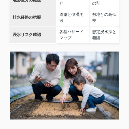
地形区分の確認
ど
の別
道路と側溝周
敷地との高低
排水経路の把握
辺
差
各種ハザード
想定浸水深と
浸水リスク確認
マップ
範囲