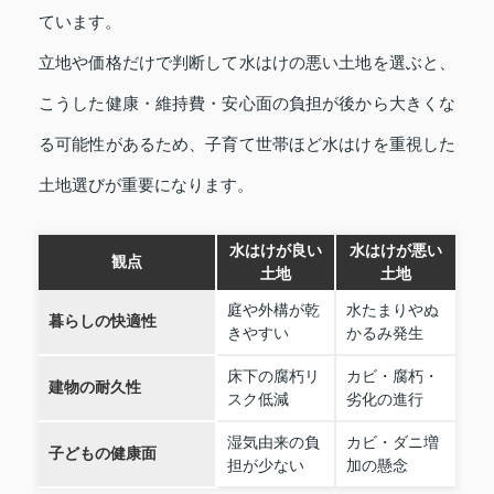
ています。
立地や価格だけで判断して水はけの悪い土地を選ぶと、
こうした健康・維持費・安心面の負担が後から大きくな
る可能性があるため、子育て世帯ほど水はけを重視した
土地選びが重要になります。
水はけが良い
水はけが悪い
観点
土地
土地
庭や外構が乾
水たまりやぬ
暮らしの快適性
きやすい
かるみ発生
床下の腐朽リ
カビ・腐朽・
建物の耐久性
スク低減
劣化の進行
湿気由来の負
カビ・ダニ増
子どもの健康面
担が少ない
加の懸念