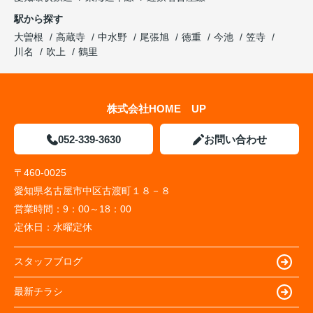
駅から探す
大曽根
高蔵寺
中水野
尾張旭
徳重
今池
笠寺
川名
吹上
鶴里
株式会社HOME UP
052-339-3630
お問い合わせ
〒460-0025
愛知県名古屋市中区古渡町１８－８
営業時間：
9：00～18：00
定休日：
水曜定休
スタッフブログ
最新チラシ