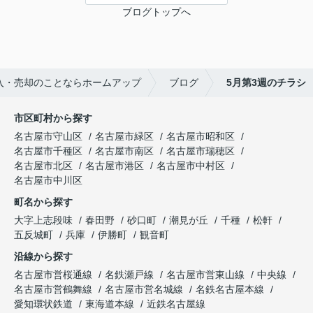
ブログトップへ
入・売却のことならホームアップ
ブログ
5月第3週のチラシ
市区町村から探す
名古屋市守山区
名古屋市緑区
名古屋市昭和区
名古屋市千種区
名古屋市南区
名古屋市瑞穂区
名古屋市北区
名古屋市港区
名古屋市中村区
名古屋市中川区
町名から探す
大字上志段味
春田野
砂口町
潮見が丘
千種
松軒
五反城町
兵庫
伊勝町
観音町
沿線から探す
名古屋市営桜通線
名鉄瀬戸線
名古屋市営東山線
中央線
名古屋市営鶴舞線
名古屋市営名城線
名鉄名古屋本線
愛知環状鉄道
東海道本線
近鉄名古屋線