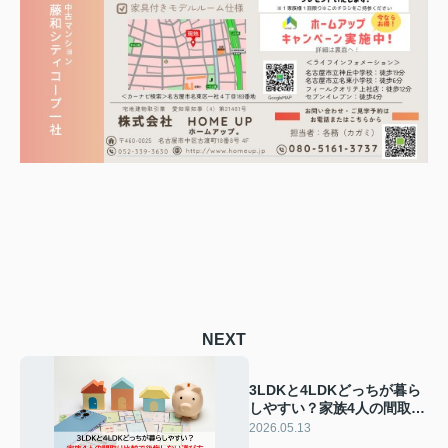
NEXT
3LDKと4LDKどっちが暮ら
しやすい？家族4人の間取り
比較で後悔しない選び方
2026.05.13