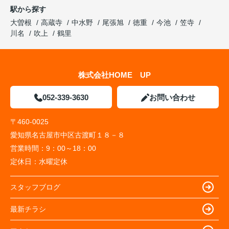
駅から探す
大曽根
高蔵寺
中水野
尾張旭
徳重
今池
笠寺
川名
吹上
鶴里
株式会社HOME UP
052-339-3630
お問い合わせ
〒460-0025
愛知県名古屋市中区古渡町１８－８
営業時間：
9：00～18：00
定休日：
水曜定休
スタッフブログ
最新チラシ