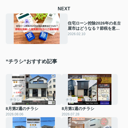
NEXT
住宅ローン控除2026年の名古
屋市はどうなる？節税を意識
した堅実層が知るべき最新情
2026.02.10
報
”チラシ”おすすめ記事
チラシ
チラシ
8月第2週のチラシ
8月第1週のチラシ
2026.08.06
2026.07.28