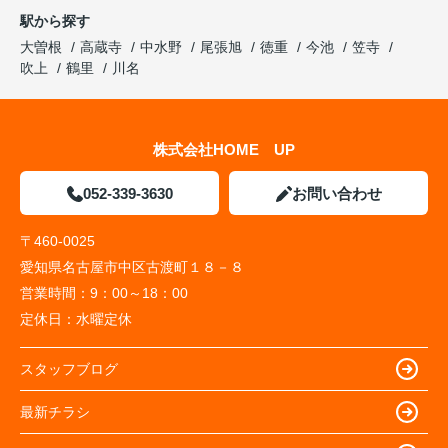
駅から探す
大曽根
高蔵寺
中水野
尾張旭
徳重
今池
笠寺
吹上
鶴里
川名
株式会社HOME UP
052-339-3630
お問い合わせ
〒460-0025
愛知県名古屋市中区古渡町１８－８
営業時間：
9：00～18：00
定休日：
水曜定休
スタッフブログ
最新チラシ