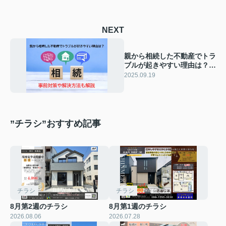
NEXT
親から相続した不動産でトラ
ブルが起きやすい理由は？事
前対策や解決方法も解説
2025.09.19
”チラシ”おすすめ記事
チラシ
チラシ
8月第2週のチラシ
8月第1週のチラシ
2026.08.06
2026.07.28