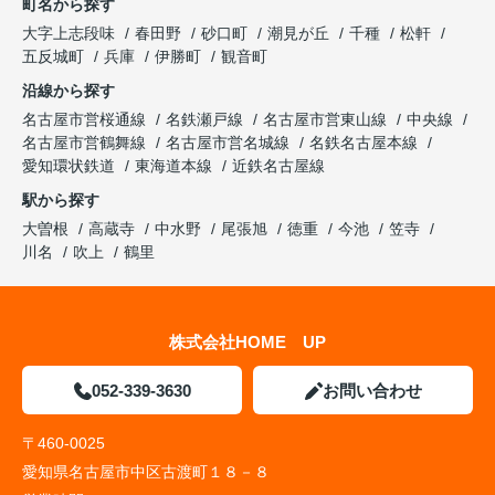
町名から探す
大字上志段味
春田野
砂口町
潮見が丘
千種
松軒
五反城町
兵庫
伊勝町
観音町
沿線から探す
名古屋市営桜通線
名鉄瀬戸線
名古屋市営東山線
中央線
名古屋市営鶴舞線
名古屋市営名城線
名鉄名古屋本線
愛知環状鉄道
東海道本線
近鉄名古屋線
駅から探す
大曽根
高蔵寺
中水野
尾張旭
徳重
今池
笠寺
川名
吹上
鶴里
株式会社HOME UP
052-339-3630
お問い合わせ
〒460-0025
愛知県名古屋市中区古渡町１８－８