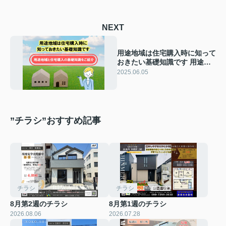
NEXT
用途地域は住宅購入時に知って
おきたい基礎知識です 用途地
域と住宅購入の基礎知識をご紹
2025.06.05
介
”チラシ”おすすめ記事
チラシ
チラシ
8月第2週のチラシ
8月第1週のチラシ
2026.08.06
2026.07.28