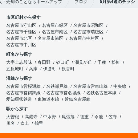
入・売却のことならホームアップ
ブログ
5月第4週のチラシ
市区町村から探す
名古屋市守山区
名古屋市緑区
名古屋市昭和区
名古屋市千種区
名古屋市南区
名古屋市瑞穂区
名古屋市北区
名古屋市港区
名古屋市中村区
名古屋市中川区
町名から探す
大字上志段味
春田野
砂口町
潮見が丘
千種
松軒
五反城町
兵庫
伊勝町
観音町
沿線から探す
名古屋市営桜通線
名鉄瀬戸線
名古屋市営東山線
中央線
名古屋市営鶴舞線
名古屋市営名城線
名鉄名古屋本線
愛知環状鉄道
東海道本線
近鉄名古屋線
駅から探す
大曽根
高蔵寺
中水野
尾張旭
徳重
今池
笠寺
川名
吹上
鶴里