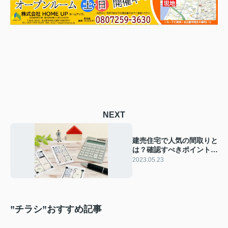
NEXT
建売住宅で人気の間取りと
は？確認すべきポイントや
変更の可否も解説
2023.05.23
”チラシ”おすすめ記事