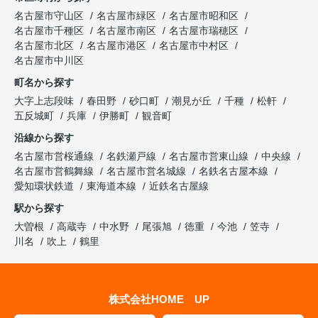
名古屋市守山区
名古屋市緑区
名古屋市昭和区
名古屋市千種区
名古屋市南区
名古屋市瑞穂区
名古屋市北区
名古屋市港区
名古屋市中村区
名古屋市中川区
町名から探す
大字上志段味
春田野
砂口町
潮見が丘
千種
松軒
五反城町
兵庫
伊勝町
観音町
沿線から探す
名古屋市営桜通線
名鉄瀬戸線
名古屋市営東山線
中央線
名古屋市営鶴舞線
名古屋市営名城線
名鉄名古屋本線
愛知環状鉄道
東海道本線
近鉄名古屋線
駅から探す
大曽根
高蔵寺
中水野
尾張旭
徳重
今池
笠寺
川名
吹上
鶴里
株式会社HOME UP