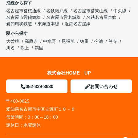
沿線から探す
名古屋市営桜通線
名鉄瀬戸線
名古屋市営東山線
中央線
名古屋市営鶴舞線
名古屋市営名城線
名鉄名古屋本線
愛知環状鉄道
東海道本線
近鉄名古屋線
駅から探す
大曽根
高蔵寺
中水野
尾張旭
徳重
今池
笠寺
川名
吹上
鶴里
株式会社HOME UP
052-339-3630
お問い合わせ
〒460-0025
愛知県名古屋市中区古渡町１８－８
営業時間：
9：00～18：00
定休日：
水曜定休