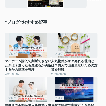
”ブログ”おすすめ記事
ブログ
ブログ
マイホーム購入で判断できない
人気物件がすぐ売れる理由と
ときは？迷ったら見送るか決断
は？購入で出遅れないための対
するかの基準を整理
策を解説
2026.08.07
2026.08.06
ブログ
ブログ
共働きの不動産購入を成功へ導
お盆の帰省で実家近くを再発