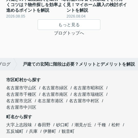
くコツは？物件探しを効率よく
見！マイホーム購入の検討ポイ
進めるポイントを解説
ントを解説
2026.08.05
2026.08.04
もっと見る
ブログトップへ
ブログ
戸建ての玄関に階段は必要？メリットとデメリットを解説
市区町村から探す
名古屋市守山区
名古屋市緑区
名古屋市昭和区
名古屋市千種区
名古屋市南区
名古屋市瑞穂区
名古屋市北区
名古屋市港区
名古屋市中村区
名古屋市中川区
町名から探す
大字上志段味
春田野
砂口町
潮見が丘
千種
松軒
五反城町
兵庫
伊勝町
観音町