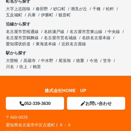
町名から探す
大字上志段味
春田野
砂口町
潮見が丘
千種
松軒
五反城町
兵庫
伊勝町
観音町
沿線から探す
名古屋市営桜通線
名鉄瀬戸線
名古屋市営東山線
中央線
名古屋市営鶴舞線
名古屋市営名城線
名鉄名古屋本線
愛知環状鉄道
東海道本線
近鉄名古屋線
駅から探す
大曽根
高蔵寺
中水野
尾張旭
徳重
今池
笠寺
川名
吹上
鶴里
株式会社HOME UP
052-339-3630
お問い合わせ
〒460-0025
愛知県名古屋市中区古渡町１８－８