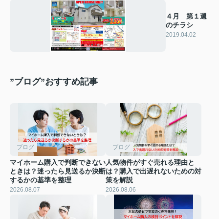
４月 第１週
のチラシ
2019.04.02
”ブログ”おすすめ記事
ブログ
ブログ
マイホーム購入で判断できない
人気物件がすぐ売れる理由と
ときは？迷ったら見送るか決断
は？購入で出遅れないための対
するかの基準を整理
策を解説
2026.08.07
2026.08.06