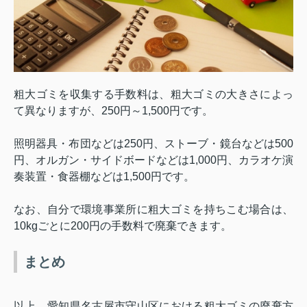
粗大ゴミを収集する手数料は、粗大ゴミの大きさによっ
て異なりますが、
250
円～
1,500
円です。
照明器具・布団などは
250
円、ストーブ・鏡台などは
500
円、オルガン・サイドボードなどは
1,000
円、カラオケ演
奏装置・食器棚などは
1,500
円です。
なお、自分で環境事業所に粗大ゴミを持ちこむ場合は、
10kg
ごとに
200
円の手数料で廃棄できます。
まとめ
以上、
愛知県名古屋市守山区における粗大ゴミの廃棄方