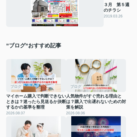
３月 第５週
のチラシ
2019.03.26
”ブログ”おすすめ記事
ブログ
ブログ
マイホーム購入で判断できない
人気物件がすぐ売れる理由と
ときは？迷ったら見送るか決断
は？購入で出遅れないための対
するかの基準を整理
策を解説
2026.08.07
2026.08.06