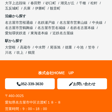
大字上志段味
春田野
砂口町
潮見が丘
千種
松軒
五反城町
兵庫
伊勝町
観音町
沿線から探す
名古屋市営桜通線
名鉄瀬戸線
名古屋市営東山線
中央線
名古屋市営鶴舞線
名古屋市営名城線
名鉄名古屋本線
愛知環状鉄道
東海道本線
近鉄名古屋線
駅から探す
大曽根
高蔵寺
中水野
尾張旭
徳重
今池
笠寺
川名
吹上
鶴里
株式会社HOME UP
052-339-3630
お問い合わせ
〒460-0025
愛知県名古屋市中区古渡町１８－８
営業時間：
9：00～18：00