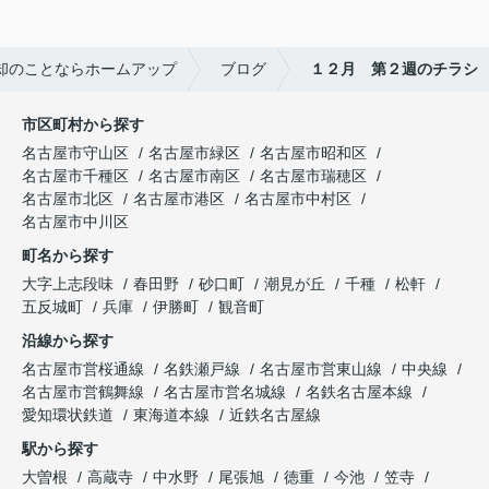
却のことならホームアップ
ブログ
１２月 第２週のチラシ
市区町村から探す
名古屋市守山区
名古屋市緑区
名古屋市昭和区
名古屋市千種区
名古屋市南区
名古屋市瑞穂区
名古屋市北区
名古屋市港区
名古屋市中村区
名古屋市中川区
町名から探す
大字上志段味
春田野
砂口町
潮見が丘
千種
松軒
五反城町
兵庫
伊勝町
観音町
沿線から探す
名古屋市営桜通線
名鉄瀬戸線
名古屋市営東山線
中央線
名古屋市営鶴舞線
名古屋市営名城線
名鉄名古屋本線
愛知環状鉄道
東海道本線
近鉄名古屋線
駅から探す
大曽根
高蔵寺
中水野
尾張旭
徳重
今池
笠寺