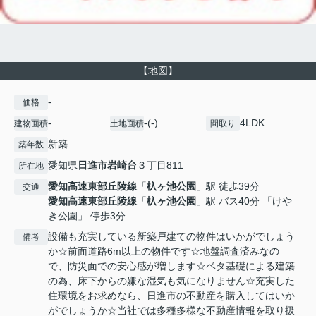
【地図】
-
価格
-
-(-)
4LDK
建物面積
土地面積
間取り
新築
築年数
愛知県
日進市
岩崎台
３丁目811
所在地
愛知高速東部丘陵線
「
杁ヶ池公園
」駅 徒歩39分
交通
愛知高速東部丘陵線
「
杁ヶ池公園
」駅 バス40分 「けや
き公園」 停歩3分
設備も充実している新築戸建ての物件はいかがでしょう
備考
か☆前面道路6m以上の物件です☆地盤調査済みなの
で、防災面での安心感が増します☆ベタ基礎による建築
の為、床下からの嫌な湿気も気になりません☆充実した
住環境をお求めなら、日進市の不動産を購入してはいか
がでしょうか☆当社では多種多様な不動産情報を取り扱