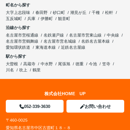
町名から探す
大字上志段味
春田野
砂口町
潮見が丘
千種
松軒
五反城町
兵庫
伊勝町
観音町
沿線から探す
名古屋市営桜通線
名鉄瀬戸線
名古屋市営東山線
中央線
名古屋市営鶴舞線
名古屋市営名城線
名鉄名古屋本線
愛知環状鉄道
東海道本線
近鉄名古屋線
駅から探す
大曽根
高蔵寺
中水野
尾張旭
徳重
今池
笠寺
川名
吹上
鶴里
株式会社HOME UP
052-339-3630
お問い合わせ
〒460-0025
愛知県名古屋市中区古渡町１８－８