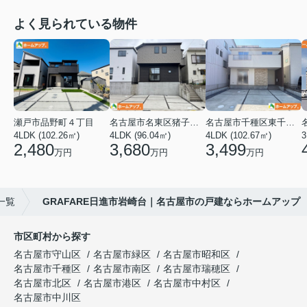
よく見られている物件
瀬戸市品野町４丁目
名古屋市名東区猪子石１丁目
名古屋市千種区東千種台
4LDK (102.26㎡)
4LDK (96.04㎡)
4LDK (102.67㎡)
2,480
3,680
3,499
万円
万円
万円
一覧
GRAFARE日進市岩崎台｜名古屋市の戸建ならホームアップ
市区町村から探す
名古屋市守山区
名古屋市緑区
名古屋市昭和区
名古屋市千種区
名古屋市南区
名古屋市瑞穂区
名古屋市北区
名古屋市港区
名古屋市中村区
名古屋市中川区